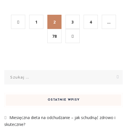
1
2
3
4
…
78
Szukaj:
OSTATNIE WPISY
Miesięczna dieta na odchudzanie – jak schudnąć zdrowo i
skutecznie?