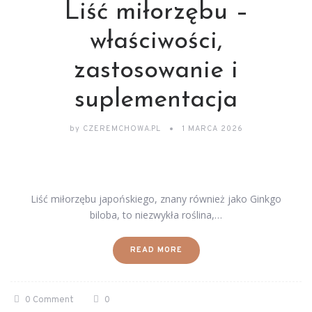
Liść miłorzębu –
właściwości,
zastosowanie i
suplementacja
by
CZEREMCHOWA.PL
1 MARCA 2026
Liść miłorzębu japońskiego, znany również jako Ginkgo
biloba, to niezwykła roślina,…
READ MORE
0 Comment
0