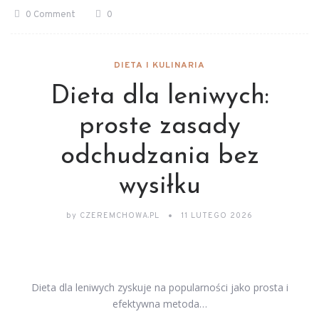
0 Comment
0
DIETA I KULINARIA
Dieta dla leniwych:
proste zasady
odchudzania bez
wysiłku
by
CZEREMCHOWA.PL
11 LUTEGO 2026
Dieta dla leniwych zyskuje na popularności jako prosta i
efektywna metoda…