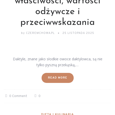
właściwości, wartości
odżywcze i
przeciwwskazania
by
CZEREMCHOWA.PL
25 LISTOPADA 2025
Daktyle, znane jako słodkie owoce daktylowca, są nie
tylko pyszną przekąską,…
READ MORE
0 Comment
0
DIETA I KULINARIA