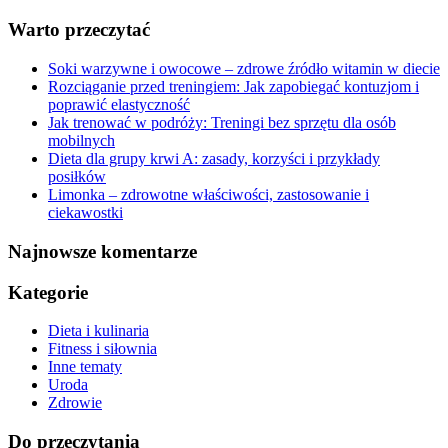
Warto przeczytać
Soki warzywne i owocowe – zdrowe źródło witamin w diecie
Rozciąganie przed treningiem: Jak zapobiegać kontuzjom i
poprawić elastyczność
Jak trenować w podróży: Treningi bez sprzętu dla osób
mobilnych
Dieta dla grupy krwi A: zasady, korzyści i przykłady
posiłków
Limonka – zdrowotne właściwości, zastosowanie i
ciekawostki
Najnowsze komentarze
Kategorie
Dieta i kulinaria
Fitness i siłownia
Inne tematy
Uroda
Zdrowie
Do przeczytania