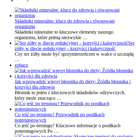
Składniki mineralne: klucz do zdrowia i równowagi
organizmu
Składniki mineralne to kluczowe elementy naszego
organizmu, które pełnią niezwykle …
Ser
żółty w diecie redukcyjnej – korzyści i kaloryczność
Czy ser żółty może być sprzymierzeńcem w walce o szczupłą
…
zobacz
Jak wprowadzić więcej błonnika do diety: Źródła błonnika i
korzyści dla zdrowia
Błonnik to jeden z kluczowych składników odżywczych,
który może znacząco …
Co jeść po treningu? Przewodnik po posiłkach
potreningowych
Co jeść po treningu? Kluczowe informacje o posiłkach
potreningowych Po …