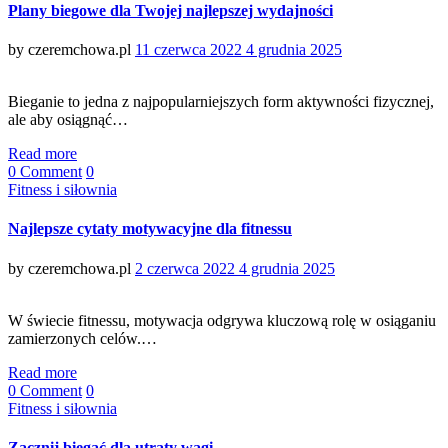
Plany biegowe dla Twojej najlepszej wydajności
Posted
by
czeremchowa.pl
11 czerwca 2022
4 grudnia 2025
on
Bieganie to jedna z najpopularniejszych form aktywności fizycznej,
ale aby osiągnąć…
Read more
0 Comment
0
Categories
Fitness i siłownia
Najlepsze cytaty motywacyjne dla fitnessu
Posted
by
czeremchowa.pl
2 czerwca 2022
4 grudnia 2025
on
W świecie fitnessu, motywacja odgrywa kluczową rolę w osiąganiu
zamierzonych celów.…
Read more
0 Comment
0
Categories
Fitness i siłownia
Zacznij biegać dla utraty wagi