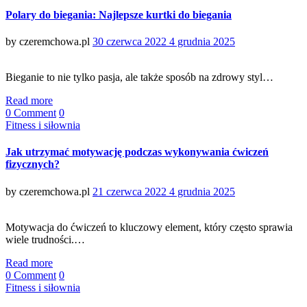
Polary do biegania: Najlepsze kurtki do biegania
Posted
by
czeremchowa.pl
30 czerwca 2022
4 grudnia 2025
on
Bieganie to nie tylko pasja, ale także sposób na zdrowy styl…
Read more
0 Comment
0
Categories
Fitness i siłownia
Jak utrzymać motywację podczas wykonywania ćwiczeń
fizycznych?
Posted
by
czeremchowa.pl
21 czerwca 2022
4 grudnia 2025
on
Motywacja do ćwiczeń to kluczowy element, który często sprawia
wiele trudności.…
Read more
0 Comment
0
Categories
Fitness i siłownia