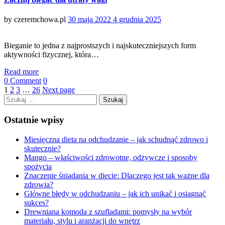
Posted
by
czeremchowa.pl
30 maja 2022
4 grudnia 2025
on
Bieganie to jedna z najprostszych i najskuteczniejszych form
aktywności fizycznej, która…
Read more
0 Comment
0
1
2
3
…
26
Next page
Szukaj:
Ostatnie wpisy
Miesięczna dieta na odchudzanie – jak schudnąć zdrowo i
skutecznie?
Mango – właściwości zdrowotne, odżywcze i sposoby
spożycia
Znaczenie śniadania w diecie: Dlaczego jest tak ważne dla
zdrowia?
Główne błędy w odchudzaniu – jak ich unikać i osiągnąć
sukces?
Drewniana komoda z szufladami: pomysły na wybór
materiału, stylu i aranżacji do wnętrz