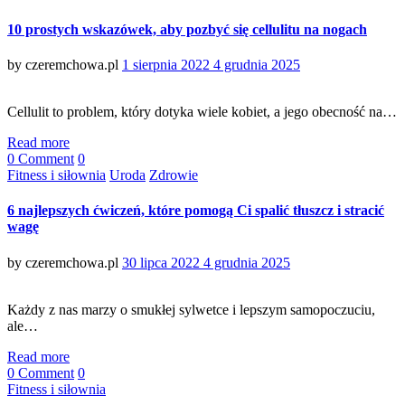
10 prostych wskazówek, aby pozbyć się cellulitu na nogach
Posted
by
czeremchowa.pl
1 sierpnia 2022
4 grudnia 2025
on
Cellulit to problem, który dotyka wiele kobiet, a jego obecność na…
Read more
0 Comment
0
Categories
Fitness i siłownia
Uroda
Zdrowie
6 najlepszych ćwiczeń, które pomogą Ci spalić tłuszcz i stracić
wagę
Posted
by
czeremchowa.pl
30 lipca 2022
4 grudnia 2025
on
Każdy z nas marzy o smukłej sylwetce i lepszym samopoczuciu,
ale…
Read more
0 Comment
0
Categories
Fitness i siłownia