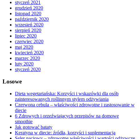
styczeń 2021
grudzień 2020
listopad 2020
październik 2020
wrzesień 2020
sierpień 2020
lipiec 2020
czerwiec 2020
maj 2020
kwiecień 2020
marzec 2020
luty 2020
styczeń 2020
Losowe
Dieta wegetariańska: Korzyści i wskazówki dla osób
zainteresowanych roślinnym stylem odżywiania
Czerwona cebula – właściwości zdrowotne i zastosowanie w
diecie
6 Zdrowych i orzeźwiających przepisów na domowe
smoothie
Jak gotować bataty
Keratyna w diecie: źródła, korzyści i suplementacja
Seler naciowy – zdrowotne właściwości i wartości odżywcze