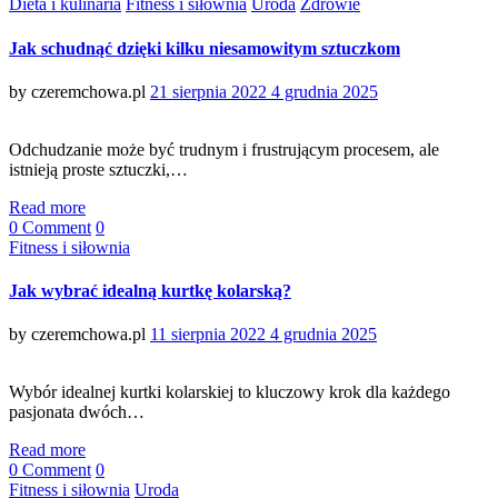
Categories
Dieta i kulinaria
Fitness i siłownia
Uroda
Zdrowie
Jak schudnąć dzięki kilku niesamowitym sztuczkom
Posted
by
czeremchowa.pl
21 sierpnia 2022
4 grudnia 2025
on
Odchudzanie może być trudnym i frustrującym procesem, ale
istnieją proste sztuczki,…
Read more
0 Comment
0
Categories
Fitness i siłownia
Jak wybrać idealną kurtkę kolarską?
Posted
by
czeremchowa.pl
11 sierpnia 2022
4 grudnia 2025
on
Wybór idealnej kurtki kolarskiej to kluczowy krok dla każdego
pasjonata dwóch…
Read more
0 Comment
0
Categories
Fitness i siłownia
Uroda