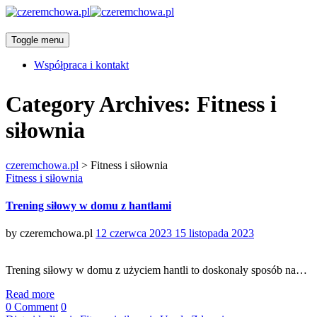
Toggle menu
Współpraca i kontakt
Category Archives:
Fitness i
siłownia
czeremchowa.pl
>
Fitness i siłownia
Categories
Fitness i siłownia
Trening siłowy w domu z hantlami
Posted
by
czeremchowa.pl
12 czerwca 2023
15 listopada 2023
on
Trening siłowy w domu z użyciem hantli to doskonały sposób na…
Read more
0 Comment
0