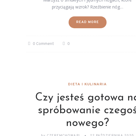
przyciągają wzrok? Rzeźbienie nóg…
READ MORE
0 Comment
0
DIETA I KULINARIA
Czy jesteś gotowa n
spróbowanie czego
nowego?
by
CZEREMCHOWA.PL
22 PAŹDZIERNIKA 2020