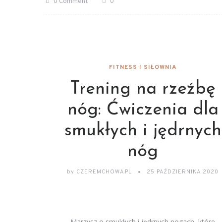
0 Comment
0
FITNESS I SIŁOWNIA
Trening na rzeźbę
nóg: Ćwiczenia dla
smukłych i jędrnych
nóg
by
CZEREMCHOWA.PL
25 PAŹDZIERNIKA 2020
Marzysz o smukłych i jędrnych nogach, które