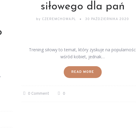
siłowego dla pań
by
CZEREMCHOWA.PL
30 PAŹDZIERNIKA 2020
o
Trening siłowy to temat, który zyskuje na popularnośc
wśród kobiet, jednak…
READ MORE
,
0 Comment
0