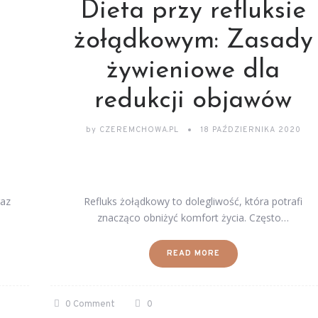
Dieta przy refluksie
żołądkowym: Zasady
żywieniowe dla
redukcji objawów
by
CZEREMCHOWA.PL
18 PAŹDZIERNIKA 2020
raz
Refluks żołądkowy to dolegliwość, która potrafi
znacząco obniżyć komfort życia. Często…
READ MORE
0 Comment
0