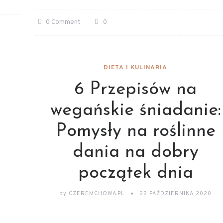
0 Comment
0
DIETA I KULINARIA
6 Przepisów na
wegańskie śniadanie:
Pomysły na roślinne
dania na dobry
początek dnia
by
CZEREMCHOWA.PL
22 PAŹDZIERNIKA 2020