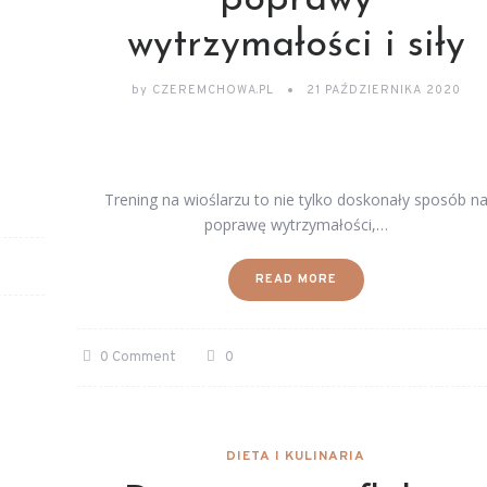
poprawy
wytrzymałości i siły
by
CZEREMCHOWA.PL
21 PAŹDZIERNIKA 2020
Trening na wioślarzu to nie tylko doskonały sposób n
poprawę wytrzymałości,…
READ MORE
0 Comment
0
DIETA I KULINARIA