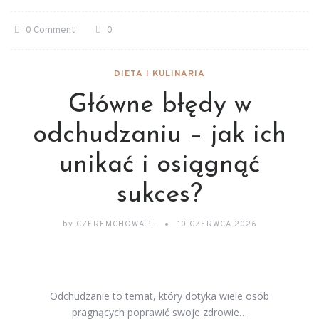
0 Comment
0
DIETA I KULINARIA
Główne błędy w
odchudzaniu – jak ich
unikać i osiągnąć
sukces?
by
CZEREMCHOWA.PL
10 CZERWCA 2026
Odchudzanie to temat, który dotyka wiele osób
pragnących poprawić swoje zdrowie…