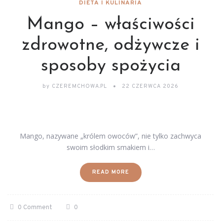
DIETA I KULINARIA
Mango – właściwości
zdrowotne, odżywcze i
sposoby spożycia
by
CZEREMCHOWA.PL
22 CZERWCA 2026
Mango, nazywane „królem owoców”, nie tylko zachwyca
swoim słodkim smakiem i…
READ MORE
0 Comment
0