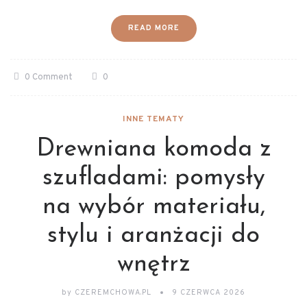
READ MORE
0 Comment
0
INNE TEMATY
Drewniana komoda z
szufladami: pomysły
na wybór materiału,
stylu i aranżacji do
wnętrz
by
CZEREMCHOWA.PL
9 CZERWCA 2026