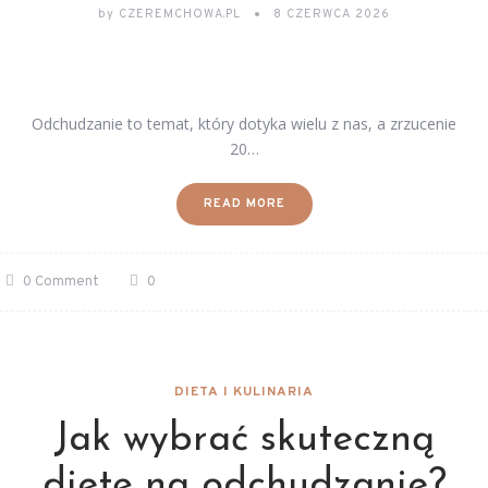
by
CZEREMCHOWA.PL
8 CZERWCA 2026
Odchudzanie to temat, który dotyka wielu z nas, a zrzucenie
20…
READ MORE
0 Comment
0
DIETA I KULINARIA
Jak wybrać skuteczną
dietę na odchudzanie?