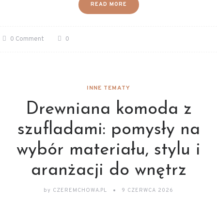
READ MORE
0 Comment
0
INNE TEMATY
Drewniana komoda z
szufladami: pomysły na
wybór materiału, stylu i
aranżacji do wnętrz
by
CZEREMCHOWA.PL
9 CZERWCA 2026