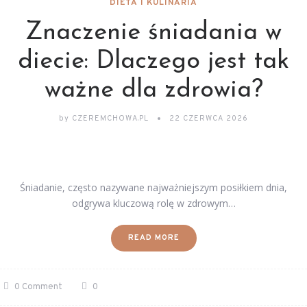
DIETA I KULINARIA
Znaczenie śniadania w
diecie: Dlaczego jest tak
ważne dla zdrowia?
by
CZEREMCHOWA.PL
22 CZERWCA 2026
Śniadanie, często nazywane najważniejszym posiłkiem dnia,
odgrywa kluczową rolę w zdrowym…
READ MORE
0 Comment
0