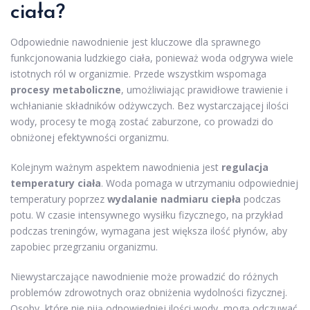
ciała?
Odpowiednie nawodnienie jest kluczowe dla sprawnego
funkcjonowania ludzkiego ciała, ponieważ woda odgrywa wiele
istotnych ról w organizmie. Przede wszystkim wspomaga
procesy metaboliczne
, umożliwiając prawidłowe trawienie i
wchłanianie składników odżywczych. Bez wystarczającej ilości
wody, procesy te mogą zostać zaburzone, co prowadzi do
obniżonej efektywności organizmu.
Kolejnym ważnym aspektem nawodnienia jest
regulacja
temperatury ciała
. Woda pomaga w utrzymaniu odpowiedniej
temperatury poprzez
wydalanie nadmiaru ciepła
podczas
potu. W czasie intensywnego wysiłku fizycznego, na przykład
podczas treningów, wymagana jest większa ilość płynów, aby
zapobiec przegrzaniu organizmu.
Niewystarczające nawodnienie może prowadzić do różnych
problemów zdrowotnych oraz obniżenia wydolności fizycznej.
Osoby, które nie piją odpowiedniej ilości wody, mogą odczuwać