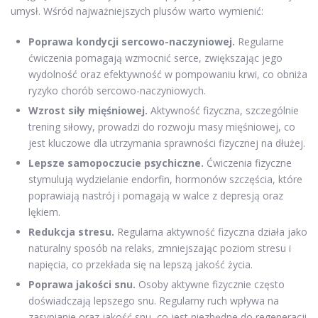
umysł. Wśród najważniejszych plusów warto wymienić:
Poprawa kondycji sercowo-naczyniowej.
Regularne
ćwiczenia pomagają wzmocnić serce, zwiększając jego
wydolność oraz efektywność w pompowaniu krwi, co obniża
ryzyko chorób sercowo-naczyniowych.
Wzrost siły mięśniowej.
Aktywność fizyczna, szczególnie
trening siłowy, prowadzi do rozwoju masy mięśniowej, co
jest kluczowe dla utrzymania sprawności fizycznej na dłużej.
Lepsze samopoczucie psychiczne.
Ćwiczenia fizyczne
stymulują wydzielanie endorfin, hormonów szczęścia, które
poprawiają nastrój i pomagają w walce z depresją oraz
lękiem.
Redukcja stresu.
Regularna aktywność fizyczna działa jako
naturalny sposób na relaks, zmniejszając poziom stresu i
napięcia, co przekłada się na lepszą jakość życia.
Poprawa jakości snu.
Osoby aktywne fizycznie często
doświadczają lepszego snu. Regularny ruch wpływa na
zasypianie oraz jakość snu, co jest niezbędne do regeneracji