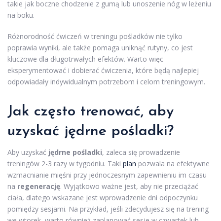
takie jak boczne chodzenie z gumą lub unoszenie nóg w leżeniu
na boku.
Różnorodność ćwiczeń w treningu pośladków nie tylko
poprawia wyniki, ale także pomaga uniknąć rutyny, co jest
kluczowe dla długotrwałych efektów. Warto więc
eksperymentować i dobierać ćwiczenia, które będą najlepiej
odpowiadały indywidualnym potrzebom i celom treningowym.
Jak często trenować, aby
uzyskać jędrne pośladki?
Aby uzyskać
jędrne pośladki
, zaleca się prowadzenie
treningów 2-3 razy w tygodniu. Taki
plan
pozwala na efektywne
wzmacnianie mięśni przy jednoczesnym zapewnieniu im czasu
na
regenerację
. Wyjątkowo ważne jest, aby nie przeciążać
ciała, dlatego wskazane jest wprowadzenie dni odpoczynku
pomiędzy sesjami. Na przykład, jeśli zdecydujesz się na trening
we wtorek, warto również zaplanować sesje w czwartek lub