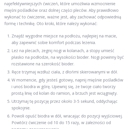
najefektywniejszych ćwiczeń, które umożliwia wzmocnienie
mięśni pośladków oraz dolnej części pleców. Aby prawidłowo
wykonać to ćwiczenie, ważne jest, aby zachować odpowiednią
formę i technikę. Oto kroki, które należy wykonać:
Znajdź wygodne miejsce na podłożu, najlepiej na macie,
aby zapewnić sobie komfort podczas leżenia.
Leż na plecach, zegnij nogi w kolanach, a stopy umieść
płasko na podłodze, na wysokości bioder. Nogi powinny być
rozstawione na szerokość bioder.
Ręce trzymaj wzdłuż ciała, z dłońmi skierowanymi w dół.
W momencie, gdy jesteś gotowy, napnij mięśnie pośladków
i unoś biodra w górę. Upewnij się, że twoje ciało tworzy
prostą linię od kolan do ramion, a brzuch jest wciągnięty.
Utrzymaj tę pozycję przez około 3-5 sekund, oddychając
spokojnie.
Powoli opuść biodra w dół, wracając do pozycji wyjściowej.
Powtórz ćwiczenie od 10 do 15 razy, w zależności od