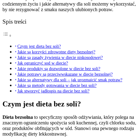
codziennym życiu i jakie alternatywy dla soli możemy wykorzystać,
by nie rezygnować z smaku naszych ulubionych potraw.
Spis treści
Czym jest dieta bez soli?
Jakie są korzyści zdrowotne diety bezsolnej?
Jakie są zasady żywienia w diecie niskosodowej?
Jak ograniczyć sod w diecie?
Jakie produkty są dozwolone w diecie bez soli?
Jakie potrawy są przeciwwskazane w diecie bezsolnej?
Jakie są alternatywy dla soli – jak urozmaicić smak potraw?
Jakie są metody gotowania w diecie bez soli?
Jak stworzyć jadłospis na diecie bez soli?
Czym jest dieta bez soli?
Dieta bezsolna
to specyficzny sposób odżywiania, który polega na
znacznym ograniczeniu spożycia soli kuchennej, czyli chlorku sodu,
oraz produktów obfitujących w sód. Stanowi ona pewnego rodzaju
modyfikację diety lekkostrawnej.