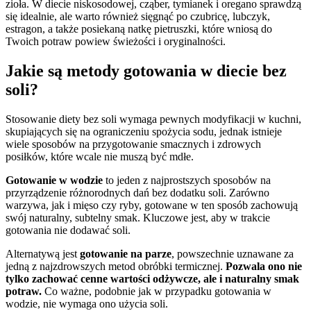
zioła. W diecie niskosodowej, cząber, tymianek i oregano sprawdzą
się idealnie, ale warto również sięgnąć po czubricę, lubczyk,
estragon, a także posiekaną natkę pietruszki, które wniosą do
Twoich potraw powiew świeżości i oryginalności.
Jakie są metody gotowania w diecie bez
soli?
Stosowanie diety bez soli wymaga pewnych modyfikacji w kuchni,
skupiających się na ograniczeniu spożycia sodu, jednak istnieje
wiele sposobów na przygotowanie smacznych i zdrowych
posiłków, które wcale nie muszą być mdłe.
Gotowanie w wodzie
to jeden z najprostszych sposobów na
przyrządzenie różnorodnych dań bez dodatku soli. Zarówno
warzywa, jak i mięso czy ryby, gotowane w ten sposób zachowują
swój naturalny, subtelny smak. Kluczowe jest, aby w trakcie
gotowania nie dodawać soli.
Alternatywą jest
gotowanie na parze
, powszechnie uznawane za
jedną z najzdrowszych metod obróbki termicznej.
Pozwala ono nie
tylko zachować cenne wartości odżywcze, ale i naturalny smak
potraw.
Co ważne, podobnie jak w przypadku gotowania w
wodzie, nie wymaga ono użycia soli.