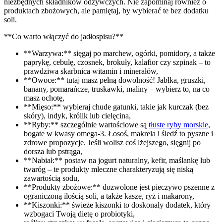
niezbędnych składników odżywczych. Nie zapominaj również o
produktach zbożowych, ale pamiętaj, by wybierać te bez dodatku
soli.
**Co warto włączyć do jadłospisu?**
**Warzywa:** sięgaj po marchew, ogórki, pomidory, a także
paprykę, cebulę, czosnek, brokuły, kalafior czy szpinak – to
prawdziwa skarbnica witamin i minerałów,
**Owoce:** tutaj masz pełną dowolność! Jabłka, gruszki,
banany, pomarańcze, truskawki, maliny – wybierz to, na co
masz ochotę,
**Mięso:** wybieraj chude gatunki, takie jak kurczak (bez
skóry), indyk, królik lub cielęcina,
**Ryby:** szczególnie wartościowe są
tłuste ryby morskie
,
bogate w kwasy omega-3. Łosoś, makrela i śledź to pyszne i
zdrowe propozycje. Jeśli wolisz coś lżejszego, sięgnij po
dorsza lub pstrąga,
**Nabiał:** postaw na jogurt naturalny, kefir, maślankę lub
twaróg – te produkty mleczne charakteryzują się niską
zawartością sodu,
**Produkty zbożowe:** dozwolone jest pieczywo pszenne z
ograniczoną ilością soli, a także kasze, ryż i makarony,
**Kiszonki:** świeże kiszonki to doskonały dodatek, który
wzbogaci Twoją dietę o probiotyki,