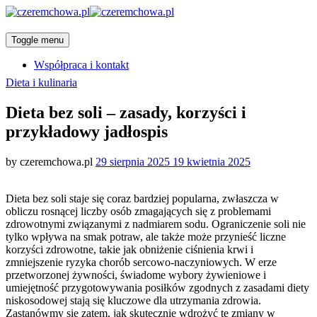
Toggle menu
Współpraca i kontakt
Categories
Dieta i kulinaria
Dieta bez soli – zasady, korzyści i
przykładowy jadłospis
Posted
by
czeremchowa.pl
29 sierpnia 2025
19 kwietnia 2025
on
Dieta bez soli staje się coraz bardziej popularna, zwłaszcza w
obliczu rosnącej liczby osób zmagających się z problemami
zdrowotnymi związanymi z nadmiarem sodu. Ograniczenie soli nie
tylko wpływa na smak potraw, ale także może przynieść liczne
korzyści zdrowotne, takie jak obniżenie ciśnienia krwi i
zmniejszenie ryzyka chorób sercowo-naczyniowych. W erze
przetworzonej żywności, świadome wybory żywieniowe i
umiejętność przygotowywania posiłków zgodnych z zasadami diety
niskosodowej stają się kluczowe dla utrzymania zdrowia.
Zastanówmy się zatem, jak skutecznie wdrożyć te zmiany w