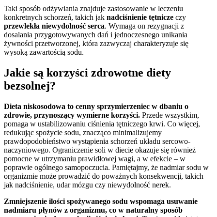
Taki sposób odżywiania znajduje zastosowanie w leczeniu
konkretnych schorzeń, takich jak
nadciśnienie tętnicze
czy
przewlekła niewydolność serca
. Wymaga on rezygnacji z
dosalania przygotowywanych dań i jednoczesnego unikania
żywności przetworzonej, która zazwyczaj charakteryzuje się
wysoką zawartością sodu.
Jakie są korzyści zdrowotne diety
bezsolnej?
Dieta niskosodowa to cenny sprzymierzeniec w dbaniu o
zdrowie, przynoszący wymierne korzyści.
Przede wszystkim,
pomaga w ustabilizowaniu ciśnienia tętniczego krwi. Co więcej,
redukując spożycie sodu, znacząco minimalizujemy
prawdopodobieństwo wystąpienia schorzeń układu sercowo-
naczyniowego. Ograniczenie soli w diecie okazuje się również
pomocne w utrzymaniu prawidłowej wagi, a w efekcie – w
poprawie ogólnego samopoczucia. Pamiętajmy, że nadmiar sodu w
organizmie może prowadzić do poważnych konsekwencji, takich
jak nadciśnienie, udar mózgu czy niewydolność nerek.
Zmniejszenie ilości spożywanego sodu wspomaga usuwanie
nadmiaru płynów z organizmu, co w naturalny sposób