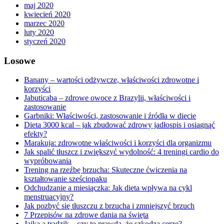
maj 2020
kwiecień 2020
marzec 2020
luty 2020
styczeń 2020
Losowe
Banany – wartości odżywcze, właściwości zdrowotne i
korzyści
Jabuticaba – zdrowe owoce z Brazylii, właściwości i
zastosowanie
Garbniki: Właściwości, zastosowanie i źródła w diecie
Dieta 3000 kcal – jak zbudować zdrowy jadłospis i osiągnąć
efekty?
Marakuja: zdrowotne właściwości i korzyści dla organizmu
Jak spalić tłuszcz i zwiększyć wydolność: 4 treningi cardio do
wypróbowania
Trening na rzeźbę brzucha: Skuteczne ćwiczenia na
kształtowanie sześciopaku
Odchudzanie a miesiączka: Jak dieta wpływa na cykl
menstruacyjny?
Jak pozbyć się tłuszczu z brzucha i zmniejszyć brzuch
7 Przepisów na zdrowe dania na święta
Jajka a trądzik – czy to prawda, że szkodzą cerze?