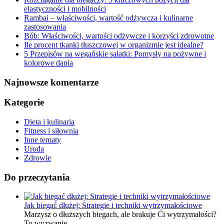
elastyczności i mobilności
Rambai – właściwości, wartość odżywcza i kulinarne
zastosowania
Bób: Właściwości, wartości odżywcze i korzyści zdrowotne
Ile procent tkanki tłuszczowej w organizmie jest idealne?
5 Przepisów na wegańskie sałatki: Pomysły na pożywne i
kolorowe dania
Najnowsze komentarze
Kategorie
Dieta i kulinaria
Fitness i siłownia
Inne tematy
Uroda
Zdrowie
Do przeczytania
Jak biegać dłużej: Strategie i techniki wytrzymałościowe
Marzysz o dłuższych biegach, ale brakuje Ci wytrzymałości?
To wyzwanie, …