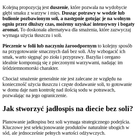
Kolejną propozycją jest
duszenie
, które pozwala na wydobycie
głębi smaku z warzyw i mięs.
Dusząc potrawy w wodzie lub
bulionie pozbawionym soli, a następnie gotując je na wolnym
ogniu przez dłuższy czas, możemy uzyskać intensywny i bogaty
aromat.
To doskonała alternatywa dla smażenia, które zazwyczaj
wymaga użycia tłuszczu i soli.
Pieczenie w folii lub naczyniu żaroodpornym
to kolejny sposób
na przygotowanie smacznych dań bez soli. Aby wzbogacić ich
smak, warto sięgnąć po zioła i przyprawy. Bazylia i oregano
idealnie komponują się z pieczonymi warzywami, nadając im
śródziemnomorski charakter.
Chociaż smażenie generalnie nie jest zalecane ze względu na
konieczność użycia tłuszczu i częste dodawanie soli, to gotowanie
w domu daje nam kontrolę nad ilością sodu w potrawach,
pozwalając na jego ograniczenie.
Jak stworzyć jadłospis na diecie bez soli?
Planowanie jadłospisu bez soli wymaga strategicznego podejścia.
Kluczowe jest selekcjonowanie produktów naturalnie ubogich w
sód, ale jednocześnie pełnych wartości odżywczych.