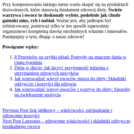
Przy komponowaniu takiego menu warto skupić się na produktach
dozwolonych, które stanowią fundament zdrowej diety.
Świeże
warzywa i owoce to doskonały wybór, podobnie jak chude
gatunki mięs, ryb i nabiał.
Ważne jest, aby jadłospis był
zróżnicowany, ponieważ tylko w ten sposób zapewnimy
organizmowi kompletną dawkę niezbędnych witamin i minerałów.
Pamiętajmy o tym, dbając o nasze zdrowie!
Powiązane wpisy:
8 Przepisów na szybki obiad: Pomysły na smaczne dania w
ciągu tygodnia
Dieta w diecie: Jak łączyć przyjemność jedzenia z
utrzymaniem zdrowych nawyków
Jak wprowadzić więcej owoców morza do diety: Składniki
odżywcze i korzyści dla zdrowia
Jak wprowadzić więcej owoców i warzyw do diety: Sposoby
na zwiększenie spożycia
Previous Post
Sok jabłkowy – właściwości, odchudzanie i
zdrowotne korzyści
Next Post
Lanzones – zdrowotne właściwości i składniki odżywcze
tropikalnego owocu