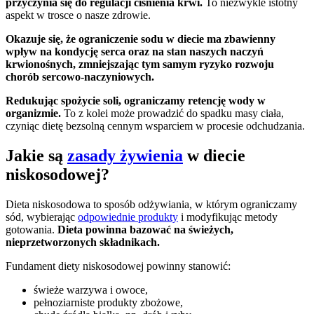
przyczynia się do regulacji ciśnienia krwi.
To niezwykle istotny
aspekt w trosce o nasze zdrowie.
Okazuje się, że ograniczenie sodu w diecie ma zbawienny
wpływ na kondycję serca oraz na stan naszych naczyń
krwionośnych, zmniejszając tym samym ryzyko rozwoju
chorób sercowo-naczyniowych.
Redukując spożycie soli, ograniczamy retencję wody w
organizmie.
To z kolei może prowadzić do spadku masy ciała,
czyniąc dietę bezsolną cennym wsparciem w procesie odchudzania.
Jakie są
zasady żywienia
w diecie
niskosodowej?
Dieta niskosodowa to sposób odżywiania, w którym ograniczamy
sód, wybierając
odpowiednie produkty
i modyfikując metody
gotowania.
Dieta powinna bazować na świeżych,
nieprzetworzonych składnikach.
Fundament diety niskosodowej powinny stanowić:
świeże warzywa i owoce,
pełnoziarniste produkty zbożowe,