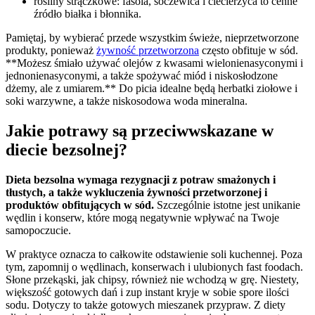
rośliny strączkowe: fasola, soczewica i ciecierzyca to cenne
źródło białka i błonnika.
Pamiętaj, by wybierać przede wszystkim świeże, nieprzetworzone
produkty, ponieważ
żywność przetworzona
często obfituje w sód.
**Możesz śmiało używać olejów z kwasami wielonienasyconymi i
jednonienasyconymi, a także spożywać miód i niskosłodzone
dżemy, ale z umiarem.** Do picia idealne będą herbatki ziołowe i
soki warzywne, a także niskosodowa woda mineralna.
Jakie potrawy są przeciwwskazane w
diecie bezsolnej?
Dieta bezsolna wymaga rezygnacji z potraw smażonych i
tłustych, a także wykluczenia żywności przetworzonej i
produktów obfitujących w sód.
Szczególnie istotne jest unikanie
wędlin i konserw, które mogą negatywnie wpływać na Twoje
samopoczucie.
W praktyce oznacza to całkowite odstawienie soli kuchennej. Poza
tym, zapomnij o wędlinach, konserwach i ulubionych fast foodach.
Słone przekąski, jak chipsy, również nie wchodzą w grę. Niestety,
większość gotowych dań i zup instant kryje w sobie spore ilości
sodu. Dotyczy to także gotowych mieszanek przypraw. Z diety