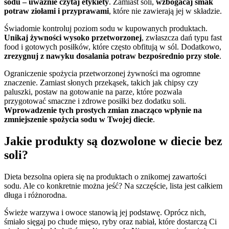
sodu – uważnie czytaj etykiety
. Zamiast soli,
wzbogacaj smak
potraw ziołami i przyprawami
, które nie zawierają jej w składzie.
Świadomie kontroluj poziom sodu w kupowanych produktach.
Unikaj żywności wysoko przetworzonej
, zwłaszcza dań typu fast
food i gotowych posiłków, które często obfitują w sól. Dodatkowo,
zrezygnuj z nawyku dosalania potraw bezpośrednio przy stole
.
Ograniczenie spożycia przetworzonej żywności ma ogromne
znaczenie. Zamiast słonych przekąsek, takich jak chipsy czy
paluszki, postaw na gotowanie na parze, które pozwala
przygotować smaczne i zdrowe posiłki bez dodatku soli.
Wprowadzenie tych prostych zmian znacząco wpłynie na
zmniejszenie spożycia sodu w Twojej diecie
.
Jakie produkty są dozwolone w diecie bez
soli?
Dieta bezsolna opiera się na produktach o znikomej zawartości
sodu. Ale co konkretnie można jeść? Na szczęście, lista jest całkiem
długa i różnorodna.
Świeże warzywa i owoce stanowią jej podstawę. Oprócz nich,
śmiało sięgaj po chude mięso, ryby oraz nabiał, które dostarczą Ci