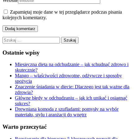
Website
Zapamiętaj moje dane w tej przeglądarce podczas pisania
kolejnych komentarzy.
Szukaj:
Ostatnie wpisy
Miesięczna dieta na odchudzanie – jak schudnąć zdrowo i
skutecznie?
Mango – właściwości zdrowotne, odżywcze i sposoby
spożycia
Znaczenie śniadania w diecie: Dlaczego jest tak ważne dla
zdrowia?
Główne błędy w odchudzaniu – jak ich unikać i osiągnąć
sukces?
Drewniana komoda z szufladami: pomysły na wybór
materiału, stylu i aranżacji do wnętrz
Warto przeczytać
Rozciąganie dla biegaczy: 5 kluczowych pozycji dla