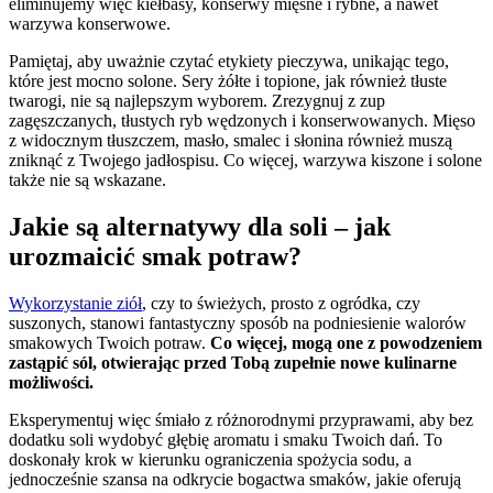
eliminujemy więc kiełbasy, konserwy mięsne i rybne, a nawet
warzywa konserwowe.
Pamiętaj, aby uważnie czytać etykiety pieczywa, unikając tego,
które jest mocno solone. Sery żółte i topione, jak również tłuste
twarogi, nie są najlepszym wyborem. Zrezygnuj z zup
zagęszczanych, tłustych ryb wędzonych i konserwowanych. Mięso
z widocznym tłuszczem, masło, smalec i słonina również muszą
zniknąć z Twojego jadłospisu. Co więcej, warzywa kiszone i solone
także nie są wskazane.
Jakie są alternatywy dla soli – jak
urozmaicić smak potraw?
Wykorzystanie ziół
, czy to świeżych, prosto z ogródka, czy
suszonych, stanowi fantastyczny sposób na podniesienie walorów
smakowych Twoich potraw.
Co więcej, mogą one z powodzeniem
zastąpić sól, otwierając przed Tobą zupełnie nowe kulinarne
możliwości.
Eksperymentuj więc śmiało z różnorodnymi przyprawami, aby bez
dodatku soli wydobyć głębię aromatu i smaku Twoich dań. To
doskonały krok w kierunku ograniczenia spożycia sodu, a
jednocześnie szansa na odkrycie bogactwa smaków, jakie oferują