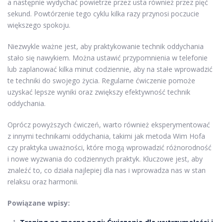
a następnie wydychać powietrze przez usta również przez pięć
sekund. Powtórzenie tego cyklu kilka razy przynosi poczucie
większego spokoju.
Niezwykle ważne jest, aby praktykowanie technik oddychania
stało się nawykiem. Można ustawić przypomnienia w telefonie
lub zaplanować kilka minut codziennie, aby na stałe wprowadzić
te techniki do swojego życia. Regularne ćwiczenie pomoże
uzyskać lepsze wyniki oraz zwiększy efektywność technik
oddychania.
Oprócz powyższych ćwiczeń, warto również eksperymentować
z innymi technikami oddychania, takimi jak metoda Wim Hofa
czy praktyka uważności, które mogą wprowadzić różnorodność
i nowe wyzwania do codziennych praktyk. Kluczowe jest, aby
znaleźć to, co działa najlepiej dla nas i wprowadza nas w stan
relaksu oraz harmonii.
Powiązane wpisy: