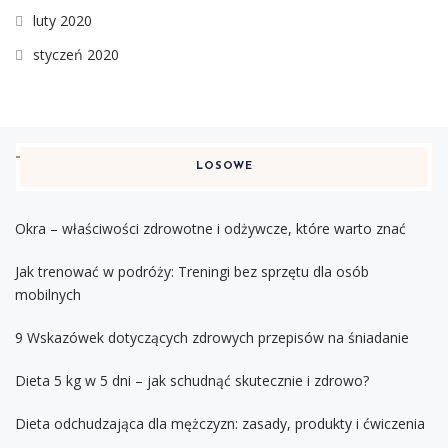
luty 2020
styczeń 2020
LOSOWE
Okra – właściwości zdrowotne i odżywcze, które warto znać
Jak trenować w podróży: Treningi bez sprzętu dla osób
mobilnych
9 Wskazówek dotyczących zdrowych przepisów na śniadanie
Dieta 5 kg w 5 dni – jak schudnąć skutecznie i zdrowo?
Dieta odchudzająca dla mężczyzn: zasady, produkty i ćwiczenia