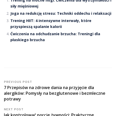
Trening na mocne nogi: Ćwiczenia dla wytrzymałości i
siły mięśniowej
Joga na redukcję stresu: Techniki oddechu i relaksacji
Trening HIIT: 4 intensywne interwały, które
przyspieszą spalanie kalorii
Ćwiczenia na odchudzanie brzucha: Treningi dla
płaskiego brzucha
PREVIOUS POST
7 Przepisów na zdrowe dania na przyjęcie dla
alergików: Pomysły na bezglutenowe i bezmleczne
potrawy
NEXT POST
Jak kontrolować porcje żywności: Praktyczne