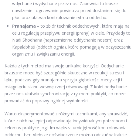
wdychane i wydychane przez nos. Zapewnia to lepsze
nawilżenie i ogrzewanie powietrza przed dostaniem się do
płuc oraz ułatwia kontrolowanie rytmu oddechu.
Pranajama
– to zbiór technik oddechowych, które mają na
celu regulację przepływu energii (prany) w ciele. Przykłady to
Nadi Shodhana (naprzemienne oddychanie nosem) oraz
Kapalabhati (oddech ognia), które pomagają w oczyszczaniu
organizmu i zwiększaniu energii.
Każda z tych metod ma swoje unikalne korzyści. Oddychanie
brzuszne może być szczególnie skuteczne w redukcji stresu i
lęku, podczas gdy pranajama sprzyja głębokości medytacji i
osiągnięciu stanu wewnętrznej równowagi. Z kolei oddychanie
przez nos ułatwia synchronizację z rytmem praktyki, co może
prowadzić do poprawy ogólnej wydolności.
Warto eksperymentować z różnymi technikami, aby sprawdzić,
które z nich najlepiej odpowiadają indywidualnym potrzebom i
celom w praktyce jogi. Im większa umiejętność kontrolowania
oddechu, tym głębsze doświadczenie można odczuć w trakcie