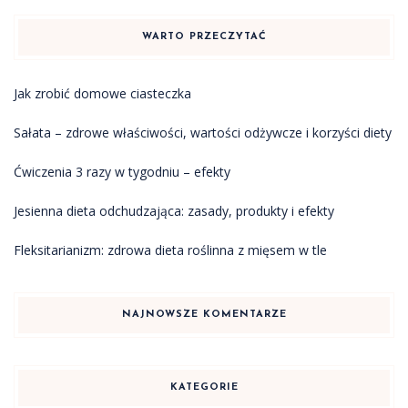
WARTO PRZECZYTAĆ
Jak zrobić domowe ciasteczka
Sałata – zdrowe właściwości, wartości odżywcze i korzyści diety
Ćwiczenia 3 razy w tygodniu – efekty
Jesienna dieta odchudzająca: zasady, produkty i efekty
Fleksitarianizm: zdrowa dieta roślinna z mięsem w tle
NAJNOWSZE KOMENTARZE
KATEGORIE