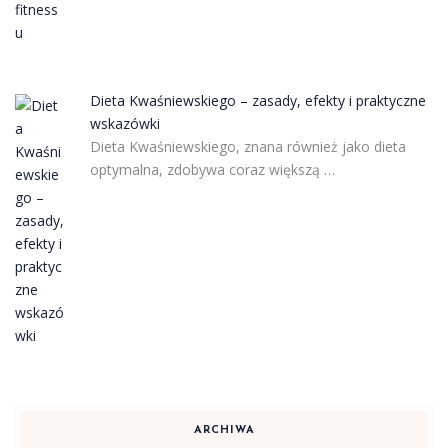
Dieta Kwaśniewskiego – zasady, efekty i praktyczne
wskazówki
Dieta Kwaśniewskiego, znana również jako dieta
optymalna, zdobywa coraz większą …
ARCHIWA