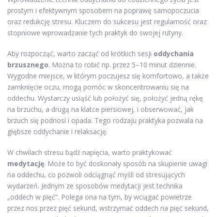
prostym i efektywnym sposobem na poprawę samopoczucia
oraz redukcję stresu. Kluczem do sukcesu jest regularność oraz
stopniowe wprowadzanie tych praktyk do swojej rutyny.
Aby rozpocząć, warto zacząć od krótkich sesji
oddychania
brzusznego
. Można to robić np. przez 5–10 minut dziennie.
Wygodne miejsce, w którym poczujesz się komfortowo, a także
zamknięcie oczu, mogą pomóc w skoncentrowaniu się na
oddechu. Wystarczy usiąść lub położyć się, położyć jedną rękę
na brzuchu, a drugą na klatce piersiowej, i obserwować, jak
brzuch się podnosi i opada. Tego rodzaju praktyka pozwala na
głębsze oddychanie i relaksację.
W chwilach stresu bądź napięcia, warto praktykować
medytację
. Może to być doskonały sposób na skupienie uwagi
na oddechu, co pozwoli odciągnąć myśli od stresujących
wydarzeń. Jednym ze sposobów medytacji jest technika
„oddech w pięć”. Polega ona na tym, by wciągać powietrze
przez nos przez pięć sekund, wstrzymać oddech na pięć sekund,