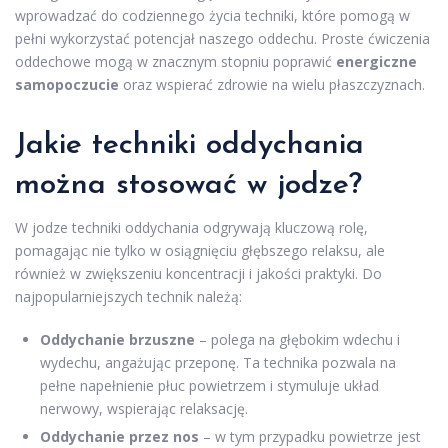
wprowadzać do codziennego życia techniki, które pomogą w
pełni wykorzystać potencjał naszego oddechu. Proste ćwiczenia
oddechowe mogą w znacznym stopniu poprawić
energiczne
samopoczucie
oraz wspierać zdrowie na wielu płaszczyznach.
Jakie techniki oddychania
można stosować w jodze?
W jodze techniki oddychania odgrywają kluczową rolę,
pomagając nie tylko w osiągnięciu głębszego relaksu, ale
również w zwiększeniu koncentracji i jakości praktyki. Do
najpopularniejszych technik należą:
Oddychanie brzuszne
– polega na głębokim wdechu i
wydechu, angażując przeponę. Ta technika pozwala na
pełne napełnienie płuc powietrzem i stymuluje układ
nerwowy, wspierając relaksację.
Oddychanie przez nos
– w tym przypadku powietrze jest