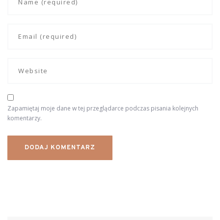
Zapamiętaj moje dane w tej przeglądarce podczas pisania kolejnych
komentarzy.