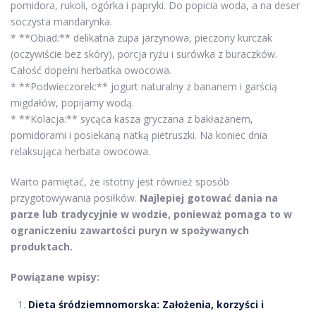
pomidora, rukoli, ogórka i papryki. Do popicia woda, a na deser
soczysta mandarynka.
* **Obiad:** delikatna zupa jarzynowa, pieczony kurczak
(oczywiście bez skóry), porcja ryżu i surówka z buraczków.
Całość dopełni herbatka owocowa.
* **Podwieczorek:** jogurt naturalny z bananem i garścią
migdałów, popijamy wodą.
* **Kolacja:** sycąca kasza gryczana z bakłażanem,
pomidorami i posiekaną natką pietruszki. Na koniec dnia
relaksująca herbata owocowa.
Warto pamiętać, że istotny jest również sposób
przygotowywania posiłków.
Najlepiej gotować dania na
parze lub tradycyjnie w wodzie, ponieważ pomaga to w
ograniczeniu zawartości puryn w spożywanych
produktach.
Powiązane wpisy:
Dieta śródziemnomorska: Założenia, korzyści i