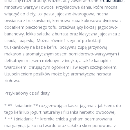
smaczny i różnorodny. Ważne, aby zawierał różne
źródła białka
,
mnóstwo warzyw i owoce. Przykładowe dania, które można
włączyć do diety, to: pasta jajeczno-twarogowa, nocna
owsianka z truskawkami, kremowa zupa kokosowo-dyniowa z
dodatkiem pieczonego tofu, orzeźwiający koktajl jagodowo-
bananowy, lekka sałatka z burratą oraz klasyczna jajecznica z
cebulą i papryką. Można również sięgnąć po koktajl
truskawkowy na bazie kefiru, pożywną zupę jarzynową,
makaron z aromatycznym sosem pomidorowo-warzywnym i
delikatnym mięsem mielonym z indyka, a także kanapki z
twarożkiem, chrupiącym ogórkiem i świeżym szczypiorkiem.
Uzupełnieniem posiłków może być aromatyczna herbata
ziołowa.
Przykładowy dzień diety:
* **I śniadanie:** rozgrzewająca kasza jaglana z jabłkiem, do
tego kefir lub jogurt naturalny i filiżanka herbatki owocowej.
* **II śniadanie:** kromka chleba graham posmarowana
margaryną, jajko na twardo oraz sałatka skomponowana z