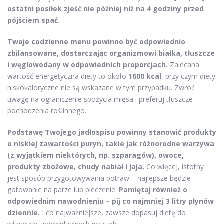
ostatni posiłek zjeść nie później niż na 4 godziny przed
pójściem spać.
Twoje codzienne menu powinno być odpowiednio
zbilansowane, dostarczając organizmowi białka, tłuszcze
i węglowodany w odpowiednich proporcjach.
Zalecana
wartość energetyczna diety to około
1600 kcal
, przy czym diety
niskokaloryczne nie są wskazane w tym przypadku. Zwróć
uwagę na ograniczenie spożycia mięsa i preferuj tłuszcze
pochodzenia roślinnego.
Podstawę Twojego jadłospisu powinny stanowić produkty
o niskiej zawartości puryn, takie jak różnorodne warzywa
(z wyjątkiem niektórych, np. szparagów), owoce,
produkty zbożowe, chudy nabiał i jaja.
Co więcej, istotny
jest sposób przygotowywania potraw – najlepsze będzie
gotowanie na parze lub pieczenie.
Pamiętaj również o
odpowiednim nawodnieniu – pij co najmniej 3 litry płynów
dziennie.
I co najważniejsze, zawsze dopasuj dietę do