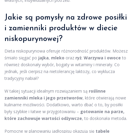
własnych, indywidualnych potrzeb.
Jakie są pomysły na
zdrowe posiłki
i zamienniki produktów w diecie
niskopurynowej?
Dieta niskopurynowa oferuje różnorodność produktów. Możesz
śmiało sięgać po
jajka
,
mleko
oraz
ryż
.
Warzywa i owoce
to
również doskonały wybór, bogaty w witaminy i minerały. Co
jednak, jeśli cierpisz na nietolerancję laktozy, co wyklucza
tradycyjny nabiał?
W takiej sytuacji idealnym rozwiązaniem są
roślinne
zamienniki mleka i jego przetworów
, które otwierają nowe
kulinarne możliwości. Dodatkowo, warto dbać o to, by posiłki
były szybkie i łatwe w przygotowaniu –
gotowanie na parze,
które zachowuje wartości odżywcze
, to doskonała metoda.
Pomocne w planowaniu jadłospisu okazują się
tabele