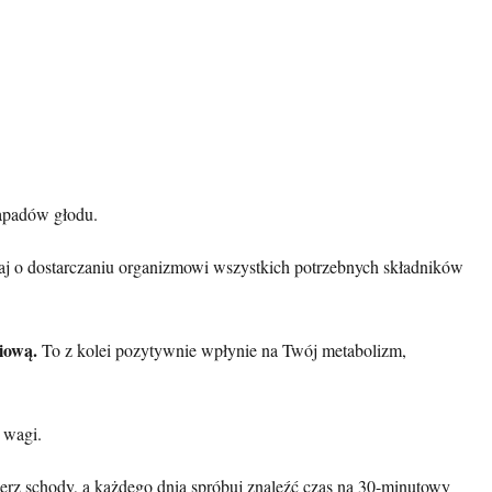
napadów głodu.
aj o dostarczaniu organizmowi wszystkich potrzebnych składników
iową.
To z kolei pozytywnie wpłynie na Twój metabolizm,
 wagi.
rz schody, a każdego dnia spróbuj znaleźć czas na 30-minutowy