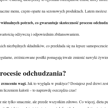
smaczne menu, często oparte na sezonowych produktach. Latem możesz
ywidualnych potrzeb, co gwarantuje skuteczność procesu odchudz
h wartością odżywczą i odpowiednim zbilansowaniem.
ch niezbędnych składników, co przekłada się na lepsze samopoczucie i
gularne, zróżnicowane posiłki pomagają trwale zmienić nawyki żywien
procesie odchudzania?
a zrzuceniu wagi.
Jak to wygląda w praktyce? Dostajesz pod drzwi ze
liczeniem kalorii – to naprawdę oszczędza czas!
esz nie tylko smacznie, ale przede wszystkim zdrowo. Co więcej, diet