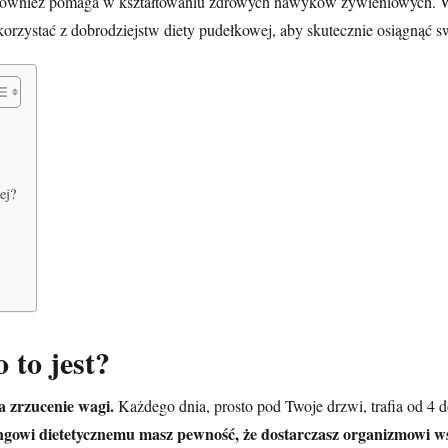
 również pomaga w kształtowaniu zdrowych nawyków żywieniowych. W ś
 korzystać z dobrodziejstw diety pudełkowej, aby skutecznie osiągnąć s
ej?
 to jest?
 zrzucenie wagi.
Każdego dnia, prosto pod Twoje drzwi, trafia od 4 
ingowi dietetycznemu masz pewność, że dostarczasz organizmowi w