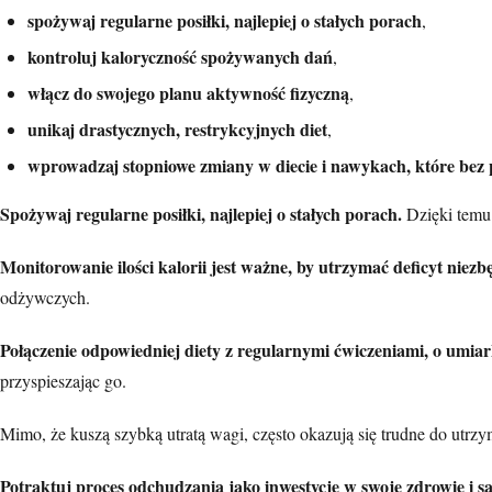
spożywaj regularne posiłki, najlepiej o stałych porach
,
kontroluj kaloryczność spożywanych dań
,
włącz do swojego planu aktywność fizyczną
,
unikaj drastycznych, restrykcyjnych diet
,
wprowadzaj stopniowe zmiany w diecie i nawykach, które be
Spożywaj regularne posiłki, najlepiej o stałych porach.
Dzięki temu 
Monitorowanie ilości kalorii jest ważne, by utrzymać deficyt nie
odżywczych.
Połączenie odpowiedniej diety z regularnymi ćwiczeniami, o umi
przyspieszając go.
Mimo, że kuszą szybką utratą wagi, często okazują się trudne do utrz
Potraktuj proces odchudzania jako inwestycję w swoje zdrowie i s