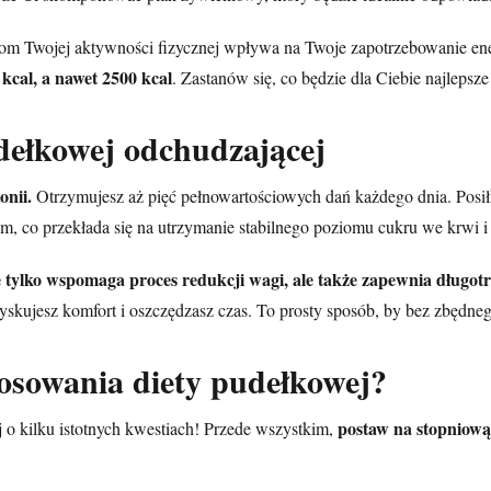
m Twojej aktywności fizycznej wpływa na Twoje zapotrzebowanie energ
 kcal, a nawet 2500 kcal
. Zastanów się, co będzie dla Ciebie najlepsze
dełkowej odchudzającej
nii.
Otrzymujesz aż pięć pełnowartościowych dań każdego dnia. Posi
ym, co przekłada się na utrzymanie stabilnego poziomu cukru we krwi
ylko wspomaga proces redukcji wagi, ale także zapewnia długotrw
skujesz komfort i oszczędzasz czas. To prosty sposób, by bez zbędnego
tosowania diety pudełkowej?
postaw na stopniow
 o kilku istotnych kwestiach! Przede wszystkim,