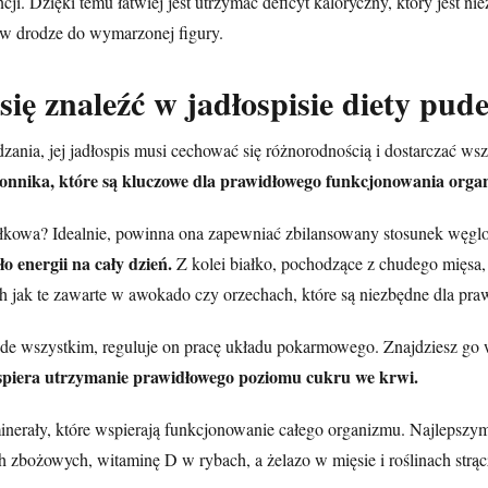
i. Dzięki temu łatwiej jest utrzymać deficyt kaloryczny, który jest ni
a w drodze do wymarzonej figury.
ię znaleźć w jadłospisie diety pud
dzania, jej jadłospis musi cechować się różnorodnością i dostarczać 
łonnika, które są kluczowe dla prawidłowego funkcjonowania orga
łkowa? Idealnie, powinna ona zapewniać zbilansowany stosunek węglo
 energii na cały dzień.
Z kolei białko, pochodzące z chudego mięsa,
ich jak te zawarte w awokado czy orzechach, które są niezbędne dla pr
ede wszystkim, reguluje on pracę układu pokarmowego. Znajdziesz go
wspiera utrzymanie prawidłowego poziomu cukru we krwi.
nerały, które wspierają funkcjonowanie całego organizmu. Najlepszy
h zbożowych, witaminę D w rybach, a żelazo w mięsie i roślinach st