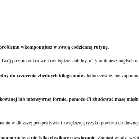
z problemu wkomponujesz w swoją codzienną rutynę.
Twój poziom cukru we krwi będzie stabilny, a Ty unikniesz nagłych 
zbędny do zrzucenia zbędnych kilogramów.
Jednocześnie, nie zapomin
arkowanej lub intensywnej formie, pomoże Ci zbudować masę mięśn
ymania w dłuższej perspektywie i zwiększają ryzyko powrotu do dawnej
amopoczucie, a nie tylko chwilowe rozwiązanie.
Zamiast windy, wybie