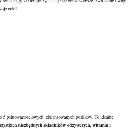
wiecie, gdzie tempo życia staje się coraz szybsze, zwrócenie uwagi
woje cele?
do 5 pełnowartościowych, zbilansowanych posiłków. To idealne
szystkich niezbędnych składników odżywczych, witamin i