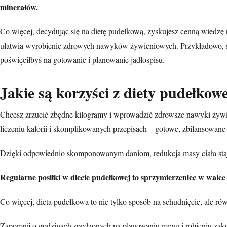
minerałów.
Co więcej, decydując się na dietę pudełkową, zyskujesz cenną wiedzę
ułatwia wyrobienie zdrowych nawyków żywieniowych. Przykładowo, sz
poświęciłbyś na gotowanie i planowanie jadłospisu.
Jakie są korzyści z diety pudełkow
Chcesz zrzucić zbędne kilogramy i wprowadzić zdrowsze nawyki żywie
liczeniu kalorii i skomplikowanych przepisach – gotowe,
zbilansowane 
Dzięki odpowiednio skomponowanym daniom, redukcja masy ciała staje 
Regularne posiłki w diecie pudełkowej to sprzymierzeniec w walce
Co więcej, dieta pudełkowa to nie tylko sposób na schudnięcie, al
Zapomnij o godzinach spędzonych na planowaniu menu i robieniu zaku