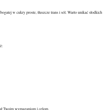
atej w cukry proste, tłuszcze trans i sól. Warto unikać słodkich
ż:
dał Twoim wymaganiom i celom.