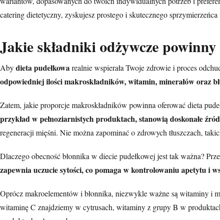
wariantów, dopasowanych do twoich indywidualnych potrzeb i preferencj
catering dietetyczny, zyskujesz prostego i skutecznego sprzymierzeńc
Jakie składniki odżywcze powinny s
dieta pudełkowa
Aby
realnie wspierała Twoje zdrowie i proces odchu
odpowiedniej ilości makroskładników, witamin, minerałów oraz b
Zatem, jakie proporcje makroskładników powinna oferować dieta pude
przykład w pełnoziarnistych produktach, stanowią doskonałe źródło
regeneracji mięśni. Nie można zapominać o
zdrowych tłuszczach
, tak
Dlaczego obecność błonnika w diecie pudełkowej jest tak ważna? Prz
zapewnia uczucie sytości, co pomaga w kontrolowaniu apetytu i 
Oprócz makroelementów i błonnika, niezwykle ważne są witaminy i mi
witaminę C znajdziemy w cytrusach, witaminy z grupy B w produktac