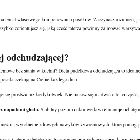
 na temat właściwego komponowania posiłków. Zaczynasz rozumieć, jak
ybko zorientujesz się, jaką część talerza powinny zajmować warzywa
ej odchudzającej?
niowe bez stania w kuchni? Dieta pudełkowa odchudzająca to idealne 
posiłki
czekają na Ciebie każdego dnia.
się prostsza niż kiedykolwiek. Nie musisz się martwić o to, co zjeść
 z napadami głodu.
Stabilny poziom cukru we krwi eliminuje ochotę n
e również na wyrobienie zdrowych nawyków żywieniowych, które pomog
pów. Catering dietetyczny to ogromna oszczędność czasu, który możes