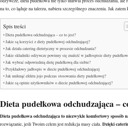
odżywcze, dieta pudełkowa nie tylko ułatwia
proces odchudzania
, ale
na to, co ląduje na talerzu, nabiera szczególnego znaczenia. Jak zatem
Spis treści
Dieta pudełkowa odchudzająca – co to jest?
Jakie są korzyści z diety pudełkowej odchudzającej?
Jak działa catering dietetyczny w procesie odchudzania?
Jakie składniki odżywcze powinny się znaleźć w jadłospisie diety pudełkow
Jak wybrać odpowiednią dietę pudełkową dla siebie?
Przykładowy jadłospis w diecie pudełkowej odchudzającej
Jak uniknąć efektu jojo podczas stosowania diety pudełkowej?
Jakie są opinie użytkowników o diecie pudełkowej odchudzającej?
Dieta pudełkowa odchudzająca – co
Dieta pudełkowa odchudzająca to niezwykle komfortowy sposób na
Dzięki cater
rozwiązanie, jeśli Twoim celem jest redukcja masy ciała.