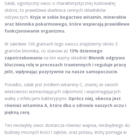
Salak, egzotyczny owoc o charakterystycznej łuskowatej
skórce, to prawdziwa skarbnica cennych składników
odżywczych.
Kryje w sobie bogactwo witamin, minerałów
oraz błonnika pokarmowego, które wspierają prawidłowe
funkcjonowanie organizmu.
W zaledwie 100 gramach tego owocu znajdziemy około 3
gramów błonnika, co stanowi aż
13% dziennego
zapotrzebowania
na ten ważny składnik!
Błonnik odgrywa
kluczową rolę w procesach trawiennych i reguluje pracę
jelit, wpływając pozytywnie na nasze samopoczucie.
Ponadto, salak jest źródłem witaminy C, znanej ze swoich
właściwości wzmacniających odporność i wspomagających
walkę z infekcjami bakteryjnymi.
Oprócz niej, obecna jest
również witamina A, która dba o zdrowie naszych oczu i
piękną cerę.
Ten niezwykły owoc dostarcza również wapnia, niezbędnego do
budowy mocnych kości i zębów, oraz potasu, który pomaga w