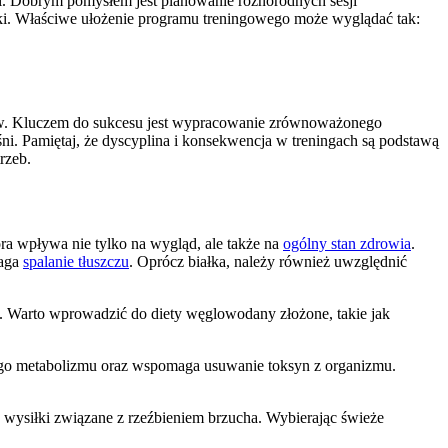
mi. Dobrym pomysłem jest planowanie różnorodnych sesji
etki. Właściwe ułożenie programu treningowego może wyglądać tak:
tów. Kluczem do sukcesu jest wypracowanie zrównoważonego
śni. Pamiętaj, że dyscyplina i konsekwencja w treningach są podstawą
rzeb.
a wpływa nie tylko na wygląd, ale także na
ogólny stan zdrowia
.
maga
spalanie tłuszczu
. Oprócz białka, należy również uwzględnić
. Warto wprowadzić do diety węglowodany złożone, takie jak
ego metabolizmu oraz wspomaga usuwanie toksyn z organizmu.
 wysiłki związane z rzeźbieniem brzucha. Wybierając świeże