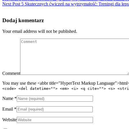
Next Post
5 Skutecznych ćwiczeń na wytrzymałość: Treningi dla leps
Dodaj komentarz
Your email address will not be published.
Comment
You may use these <abbr title="HyperText Markup Language">html</
<code> <del datetime=""> <em> <i> <q cite=""> <s> <stri
Name
*
Email
*
Website