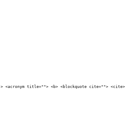
"> <acronym title=""> <b> <blockquote cite=""> <cite>