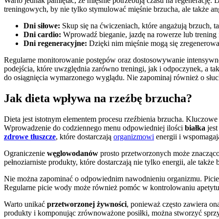
Warto jednak pamiętać, że mięśnie potrzebują czasu na regenerację
treningowych, by nie tylko stymulować mięśnie brzucha, ale także a
Dni siłowe:
Skup się na ćwiczeniach, które angażują brzuch, ta
Dni cardio:
Wprowadź bieganie, jazdę na rowerze lub trening i
Dni regeneracyjne:
Dzięki nim mięśnie mogą się zregenerować
Regularne monitorowanie postępów oraz dostosowywanie intensywnoś
podejścia, które uwzględnia zarówno treningi, jak i odpoczynek, a t
do osiągnięcia wymarzonego wyglądu. Nie zapominaj również o słuch
Jak dieta wpływa na rzeźbę brzucha?
Dieta jest istotnym elementem procesu rzeźbienia brzucha. Kluczow
Wprowadzenie do codziennego menu odpowiedniej ilości
białka
jest
zdrowe tłuszcze
, które dostarczają
organizmowi
energii i wspomagaj
Ograniczenie
węglowodanów
prosto przetworzonych może znacząco 
pełnoziarniste produkty, które dostarczają nie tylko energii, ale także
Nie można zapominać o odpowiednim nawodnieniu organizmu. Picie 
Regularne picie wody może również pomóc w kontrolowaniu apetytu, 
Warto unikać
przetworzonej żywności
, ponieważ często zawiera on
produkty i komponując zrównoważone posiłki, można stworzyć sprzy