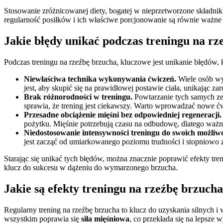
Stosowanie zróżnicowanej diety, bogatej w nieprzetworzone składni
regularność posiłków i ich właściwe porcjonowanie są równie ważne d
Jakie błędy unikać podczas treningu na r
Podczas treningu na rzeźbę brzucha, kluczowe jest unikanie błędów, k
Niewłaściwa technika wykonywania ćwiczeń.
Wiele osób wyk
jest, aby skupić się na prawidłowej postawie ciała, unikają
Brak różnorodności w treningu.
Powtarzanie tych samych zes
sprawia, że trening jest ciekawszy. Warto wprowadzać nowe ćw
Przesadne obciążenie mięśni bez odpowiedniej regeneracji.
pożytku. Mięśnie potrzebują czasu na odbudowę, dlatego ważn
Niedostosowanie intensywności treningu do swoich możliwo
jest zacząć od umiarkowanego poziomu trudności i stopniowo 
Starając się unikać tych błędów, można znacznie poprawić efekty tre
klucz do sukcesu w dążeniu do wymarzonego brzucha.
Jakie są efekty treningu na rzeźbę brzuch
Regularny trening na rzeźbę brzucha to klucz do uzyskania silnych 
wszystkim poprawia się
siła mięśniowa
, co przekłada się na lepsze 