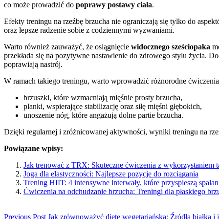
co może prowadzić do
poprawy postawy ciała
.
Efekty treningu na rzeźbę brzucha nie ograniczają się tylko do asp
oraz lepsze radzenie sobie z codziennymi wyzwaniami.
Warto również zauważyć, że osiągnięcie
widocznego sześciopaka
mo
przekłada się na pozytywne nastawienie do zdrowego stylu życia. Do
poprawiają nastrój.
W ramach takiego treningu, warto wprowadzić różnorodne ćwiczenia, k
brzuszki, które wzmacniają mięśnie prosty brzucha,
planki, wspierające stabilizację oraz siłę mięśni głębokich,
unoszenie nóg, które angażują dolne partie brzucha.
Dzięki regularnej i zróżnicowanej aktywności, wyniki treningu na rzeź
Powiązane wpisy:
Jak trenować z TRX: Skuteczne ćwiczenia z wykorzystaniem t
Joga dla elastyczności: Najlepsze pozycje do rozciągania
Trening HIIT: 4 intensywne interwały, które przyspieszą spalani
Ćwiczenia na odchudzanie brzucha: Treningi dla płaskiego brz
Previous Post
Jak zrównoważyć dietę wegetariańską: Źródła białka 