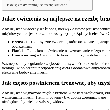
Jakie są efekty treningu na rzeźbę brzucha?
Jakie ćwiczenia są najlepsze na rzeźbę br
Aby uzyskać widoczny sześciopak, niezwykle istotne jest skoncentro
mięśniowych, co jest kluczem do osiągnięcia pożądanych efektów. Ot
Brzuszki
– To klasyczne ćwiczenie, które doskonale angażuje
obciążeniem.
Planki
– To doskonałe ćwiczenie na wzmacnianie całego centrum
Unoszenie nóg
– Ćwiczenie to koncentruje się na dolnych par
Ważne jest, aby regularnie zwiększać intensywność oraz zmieniać r
treningu, w połączeniu z odpowiednią
dieta
i dodatkową aktywnością 
efektywne budowanie mięśni.
Jak często powinienem trenować, aby uzys
Aby uzyskać wymarzone mięśnie brzucha w postaci sześciopaku, kluc
wzmacnianie mięśni. Treningi powinny być dobrze zorganizowane – na
niezbędne, aby mięśnie stały się widoczne.