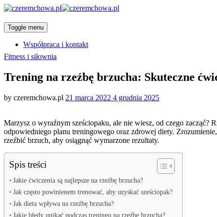
Toggle menu
Współpraca i kontakt
Categories
Fitness i siłownia
Trening na rzeźbę brzucha: Skuteczne ćwic
Posted
by
czeremchowa.pl
21 marca 2022
4 grudnia 2025
on
Marzysz o wyraźnym sześciopaku, ale nie wiesz, od czego zacząć? Rze
odpowiedniego planu treningowego oraz zdrowej diety. Zrozumienie,
rzeźbić brzuch, aby osiągnąć wymarzone rezultaty.
Spis treści
Jakie ćwiczenia są najlepsze na rzeźbę brzucha?
Jak często powinienem trenować, aby uzyskać sześciopak?
Jak dieta wpływa na rzeźbę brzucha?
Jakie błędy unikać podczas treningu na rzeźbę brzucha?