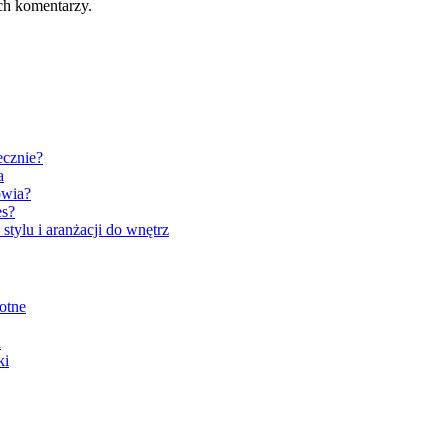
ch komentarzy.
ecznie?
a
owia?
es?
tylu i aranżacji do wnętrz
otne
i
ki