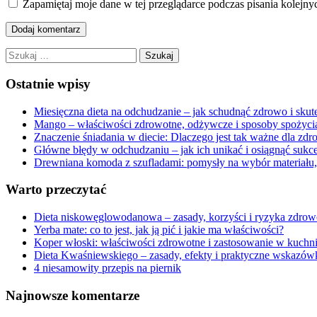
Zapamiętaj moje dane w tej przeglądarce podczas pisania kolejny
Szukaj:
Ostatnie wpisy
Miesięczna dieta na odchudzanie – jak schudnąć zdrowo i skut
Mango – właściwości zdrowotne, odżywcze i sposoby spożyci
Znaczenie śniadania w diecie: Dlaczego jest tak ważne dla zdr
Główne błędy w odchudzaniu – jak ich unikać i osiągnąć sukc
Drewniana komoda z szufladami: pomysły na wybór materiału, s
Warto przeczytać
Dieta niskowęglowodanowa – zasady, korzyści i ryzyka zdrow
Yerba mate: co to jest, jak ją pić i jakie ma właściwości?
Koper włoski: właściwości zdrowotne i zastosowanie w kuchn
Dieta Kwaśniewskiego – zasady, efekty i praktyczne wskazów
4 niesamowity przepis na piernik
Najnowsze komentarze