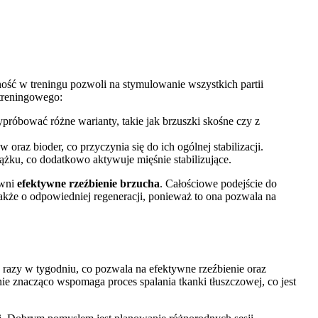
ość w treningu pozwoli na stymulowanie wszystkich partii
 treningowego:
róbować różne warianty, takie jak brzuszki skośne czy z
raz bioder, co przyczynia się do ich ogólnej stabilizacji.
ążku, co dodatkowo aktywuje mięśnie stabilizujące.
ewni
efektywne rzeźbienie brzucha
. Całościowe podejście do
akże o odpowiedniej regeneracji, ponieważ to ona pozwala na
razy w tygodniu, co pozwala na efektywne rzeźbienie oraz
e znacząco wspomaga proces spalania tkanki tłuszczowej, co jest