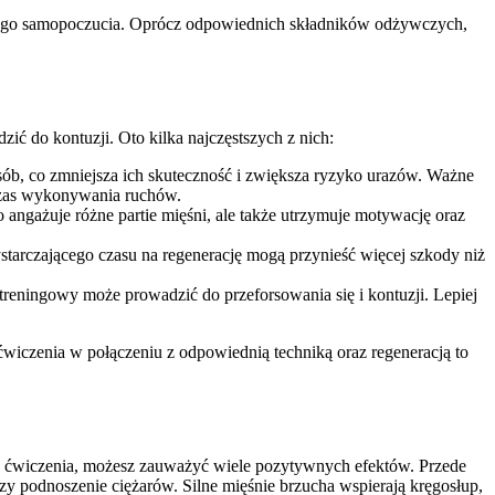
ólnego samopoczucia. Oprócz odpowiednich składników odżywczych,
ić do kontuzji. Oto kilka najczęstszych z nich:
sób, co zmniejsza ich skuteczność i zwiększa ryzyko urazów. Ważne
dczas wykonywania ruchów.
ngażuje różne partie mięśni, ale także utrzymuje motywację oraz
starczającego czasu na regenerację mogą przynieść więcej szkody niż
treningowy może prowadzić do przeforsowania się i kontuzji. Lepiej
ćwiczenia w połączeniu z odpowiednią techniką oraz regeneracją to
ę w ćwiczenia, możesz zauważyć wiele pozytywnych efektów. Przede
 czy podnoszenie ciężarów. Silne mięśnie brzucha wspierają kręgosłup,