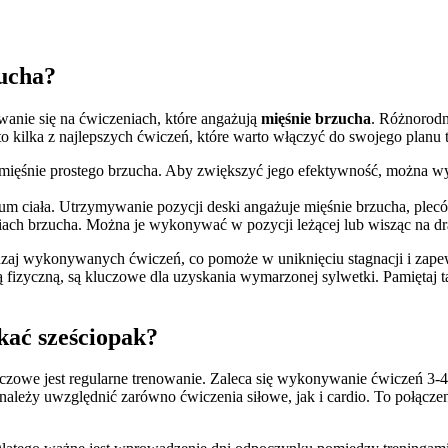
zucha?
wanie się na ćwiczeniach, które angażują
mięśnie brzucha
. Różnorodn
o kilka z najlepszych ćwiczeń, które warto włączyć do swojego planu
 mięśnie prostego brzucha. Aby zwiększyć jego efektywność, można wyp
 ciała. Utrzymywanie pozycji deski angażuje mięśnie brzucha, pleców o
tiach brzucha. Można je wykonywać w pozycji leżącej lub wisząc na dr
odzaj wykonywanych ćwiczeń, co pomoże w uniknięciu stagnacji i zap
fizyczną, są kluczowe dla uzyskania wymarzonej sylwetki. Pamiętaj t
kać sześciopak?
zowe jest regularne trenowanie. Zaleca się wykonywanie ćwiczeń 3-4 
leży uwzględnić zarówno ćwiczenia siłowe, jak i cardio. To połączeni