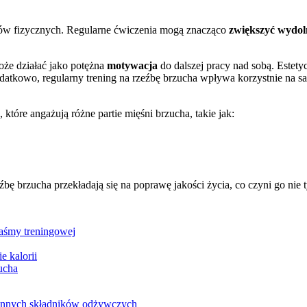
ektów fizycznych. Regularne ćwiczenia mogą znacząco
zwiększyć wydol
że działać jako potężna
motywacja
do dalszej pracy nad sobą. Estety
datkowo, regularny trening na rzeźbę brzucha wpływa korzystnie na sa
tóre angażują różne partie mięśni brzucha, takie jak:
bę brzucha przekładają się na poprawę jakości życia, co czyni go nie t
aśmy treningowej
e kalorii
ucha
i innych składników odżywczych