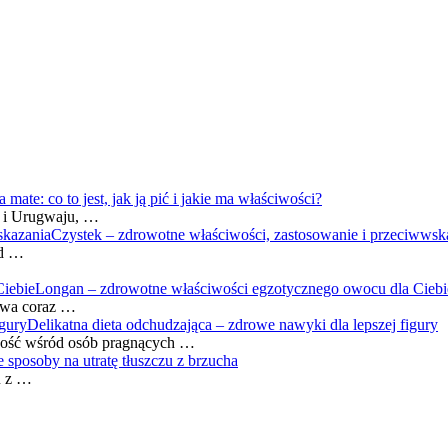
 mate: co to jest, jak ją pić i jakie ma właściwości?
u i Urugwaju, …
Czystek – zdrowotne właściwości, zastosowanie i przeciwwsk
od …
Longan – zdrowotne właściwości egzotycznego owocu dla Ciebi
ywa coraz …
Delikatna dieta odchudzająca – zdrowe nawyki dla lepszej figury
rność wśród osób pragnących …
 sposoby na utratę tłuszczu z brzucha
u z …