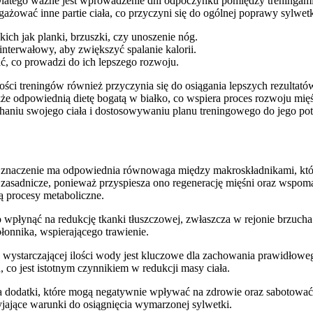
. Dlatego ważne jest wprowadzenie dni odpoczynku pomiędzy treninga
ngażować inne partie ciała, co przyczyni się do ogólnej poprawy sylw
kich jak planki, brzuszki, czy unoszenie nóg.
nterwałowy, aby zwiększyć spalanie kalorii.
, co prowadzi do ich lepszego rozwoju.
ci treningów również przyczynia się do osiągania lepszych rezulta
akże odpowiednią dietę bogatą w białko, co wspiera proces rozwoju mię
aniu swojego ciała i dostosowywaniu planu treningowego do jego pot
e znaczenie ma odpowiednia równowaga między makroskładnikami, któr
 zasadnicze, ponieważ przyspiesza ono regenerację mięśni oraz wspo
ą procesy metaboliczne.
wpłynąć na redukcję tkanki tłuszczowej, zwłaszcza w rejonie brzucha
 błonnika, wspierającego trawienie.
wystarczającej ilości wody jest kluczowe dla zachowania prawidłow
co jest istotnym czynnikiem w redukcji masy ciała.
a dodatki, które mogą negatywnie wpływać na zdrowie oraz sabotować
jające warunki do osiągnięcia wymarzonej sylwetki.