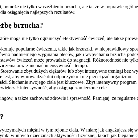
ki, pomoże nie tylko w rzeźbieniu brzucha, ale także w poprawie og
la osiągnięcia najlepszych rezultatów.
zeźbę brzucha?
tóre mogą nie tylko ograniczyć efektywność ćwiczeń, ale także prowadz
onuje popularne ćwiczenia, takie jak brzuszki, w nieprawidłowy spo
c zarówno nadmiernego wyginania pleców, jak i wypychania brzucha po
tawów ćwiczeń może prowadzić do stagnacji. Różnorodność nie tylko a
iczenia oraz zmieniać intensywność i tempo.
Stosowanie zbyt dużych ciężarów lub zbyt intensywne treningi bez wy
e jest, aby wprowadzać dni odpoczynku i nie przeciążać organizmu.
ści.
Słuchanie swojego ciała jest kluczowe. Zbyt intensywny program 
zwiększać intensywność, aby osiągnąć zamierzone cele.
ningów, a także zachować zdrowie i sprawność. Pamiętaj, że regularne 
a?
i wytrzymałych mięśni w tym rejonie ciała. W miarę jak angażujesz si
wyniki w innych dziedzinach aktywności fizycznej, takich jak bieganie