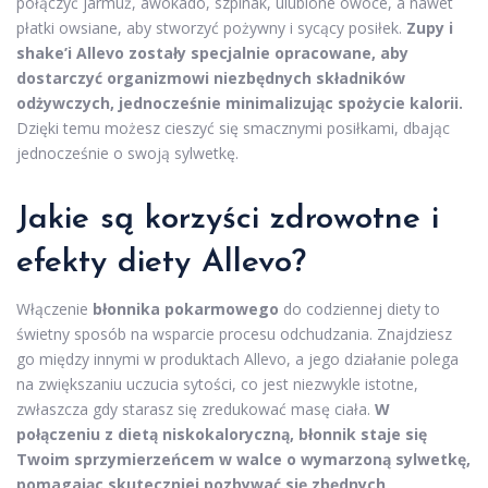
połączyć jarmuż, awokado, szpinak, ulubione owoce, a nawet
płatki owsiane, aby stworzyć pożywny i sycący posiłek.
Zupy i
shake’i Allevo zostały specjalnie opracowane, aby
dostarczyć organizmowi niezbędnych składników
odżywczych, jednocześnie minimalizując spożycie kalorii.
Dzięki temu możesz cieszyć się smacznymi posiłkami, dbając
jednocześnie o swoją sylwetkę.
Jakie są korzyści zdrowotne i
efekty diety Allevo?
Włączenie
błonnika pokarmowego
do codziennej diety to
świetny sposób na wsparcie procesu odchudzania. Znajdziesz
go między innymi w produktach Allevo, a jego działanie polega
na zwiększaniu uczucia sytości, co jest niezwykle istotne,
zwłaszcza gdy starasz się zredukować masę ciała.
W
połączeniu z dietą niskokaloryczną, błonnik staje się
Twoim sprzymierzeńcem w walce o wymarzoną sylwetkę,
pomagając skuteczniej pozbywać się zbędnych