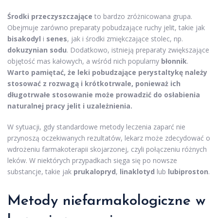
Środki przeczyszczające
to bardzo zróżnicowana grupa.
Obejmuje zarówno preparaty pobudzające ruchy jelit, takie jak
bisakodyl
i
senes
, jak i środki zmiękczające stolec, np.
dokuzynian sodu
. Dodatkowo, istnieją preparaty zwiększające
objętość mas kałowych, a wśród nich popularny
błonnik
.
Warto pamiętać, że leki pobudzające perystaltykę należy
stosować z rozwagą i krótkotrwale, ponieważ ich
długotrwałe stosowanie może prowadzić do osłabienia
naturalnej pracy jelit i uzależnienia.
W sytuacji, gdy standardowe metody leczenia zaparć nie
przynoszą oczekiwanych rezultatów, lekarz może zdecydować o
wdrożeniu farmakoterapii skojarzonej, czyli połączeniu różnych
leków. W niektórych przypadkach sięga się po nowsze
substancje, takie jak
prukalopryd
,
linaklotyd
lub
lubiproston
.
Metody niefarmakologiczne w