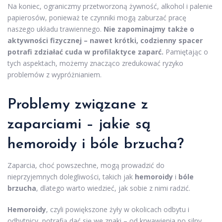
Na koniec, ograniczmy przetworzoną żywność, alkohol i palenie
papierosów, ponieważ te czynniki mogą zaburzać pracę
naszego układu trawiennego.
Nie zapominajmy także o
aktywności fizycznej – nawet krótki, codzienny spacer
potrafi zdziałać cuda w profilaktyce zaparć.
Pamiętając o
tych aspektach, możemy znacząco zredukować ryzyko
problemów z wypróżnianiem.
Problemy związane z
zaparciami – jakie są
hemoroidy i bóle brzucha?
Zaparcia, choć powszechne, mogą prowadzić do
nieprzyjemnych dolegliwości, takich jak
hemoroidy
i
bóle
brzucha
, dlatego warto wiedzieć, jak sobie z nimi radzić.
Hemoroidy
, czyli powiększone żyły w okolicach odbytu i
odbytnicy, potrafią dać się we znaki – od krwawienia po silny