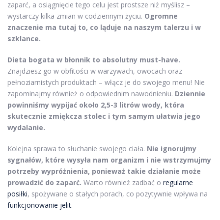
zaparć, a osiągnięcie tego celu jest prostsze niż myślisz –
wystarczy kilka zmian w codziennym życiu.
Ogromne
znaczenie ma tutaj to, co ląduje na naszym talerzu i w
szklance.
Dieta bogata w błonnik to absolutny must-have.
Znajdziesz go w obfitości w warzywach, owocach oraz
pełnoziarnistych produktach – włącz je do swojego menu! Nie
zapominajmy również o odpowiednim nawodnieniu.
Dziennie
powinniśmy wypijać około 2,5-3 litrów wody, która
skutecznie zmiękcza stolec i tym samym ułatwia jego
wydalanie.
Kolejna sprawa to słuchanie swojego ciała.
Nie ignorujmy
sygnałów, które wysyła nam organizm i nie wstrzymujmy
potrzeby wypróżnienia, ponieważ takie działanie może
prowadzić do zaparć.
Warto również zadbać o
regularne
posiłki
, spożywane o stałych porach, co pozytywnie wpływa na
funkcjonowanie jelit
.