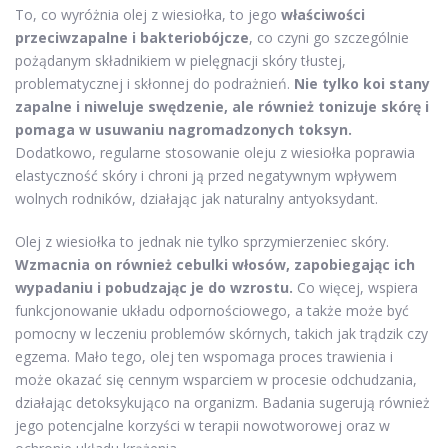
To, co wyróżnia olej z wiesiołka, to jego
właściwości
przeciwzapalne i bakteriobójcze
, co czyni go szczególnie
pożądanym składnikiem w pielęgnacji skóry tłustej,
problematycznej i skłonnej do podrażnień.
Nie tylko koi stany
zapalne i niweluje swędzenie, ale również tonizuje skórę i
pomaga w usuwaniu nagromadzonych toksyn.
Dodatkowo, regularne stosowanie oleju z wiesiołka poprawia
elastyczność skóry i chroni ją przed negatywnym wpływem
wolnych rodników, działając jak naturalny antyoksydant.
Olej z wiesiołka to jednak nie tylko sprzymierzeniec skóry.
Wzmacnia on również cebulki włosów, zapobiegając ich
wypadaniu i pobudzając je do wzrostu.
Co więcej, wspiera
funkcjonowanie układu odpornościowego, a także może być
pomocny w leczeniu problemów skórnych, takich jak trądzik czy
egzema. Mało tego, olej ten wspomaga proces trawienia i
może okazać się cennym wsparciem w procesie odchudzania,
działając detoksykująco na organizm. Badania sugerują również
jego potencjalne korzyści w terapii nowotworowej oraz w