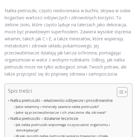
Natka pietruszki, często niedoceniana w kuchni, skrywa w sobie
bogactwo wartości odżywczych i zdrowotnych korzyści. To
zielone zioło, które często ląduje na talerzach jako dekoracja,
może być prawdziwym superfoodem. Zawiera wysokie stężenia
witamin, takich jak C i E, a także minerałów, które wspierają
metabolizm i zdrowie układu pokarmowego. Jej
przeciwutleniacze działają jak tarcza ochronna, pomagając
organizmowi w walce z wolnymi rodnikami. Odkryj, jak natka
pietruszki może nie tylko wzbogacić smak Twoich potraw, ale
także przyczynić się do poprawy zdrowia i samopoczucia.
Spis treści
Natka pietruszki – właściwości odżywcze i prozdrowotne
Jakie witaminy i minerały zawiera natka pietruszki?
Jakie są przeciwutleniacze i ich znaczenie dla zdrowia?
Natka pietruszki – działanie lecznicze
Jak natka pietruszki wspomaga oczyszczanie organizmu i
detoksykację?
W jaki sposób natka pietruszki wspiera trawienie i działa