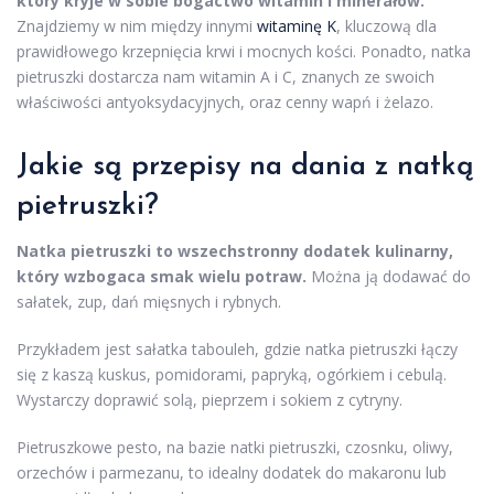
który kryje w sobie bogactwo witamin i minerałów.
Znajdziemy w nim między innymi
witaminę K
, kluczową dla
prawidłowego krzepnięcia krwi i mocnych kości. Ponadto, natka
pietruszki dostarcza nam witamin A i C, znanych ze swoich
właściwości antyoksydacyjnych, oraz cenny wapń i żelazo.
Jakie są przepisy na dania z natką
pietruszki?
Natka pietruszki to wszechstronny dodatek kulinarny,
który wzbogaca smak wielu potraw.
Można ją dodawać do
sałatek, zup, dań mięsnych i rybnych.
Przykładem jest sałatka tabouleh, gdzie natka pietruszki łączy
się z kaszą kuskus, pomidorami, papryką, ogórkiem i cebulą.
Wystarczy doprawić solą, pieprzem i sokiem z cytryny.
Pietruszkowe pesto, na bazie natki pietruszki, czosnku, oliwy,
orzechów i parmezanu, to idealny dodatek do makaronu lub