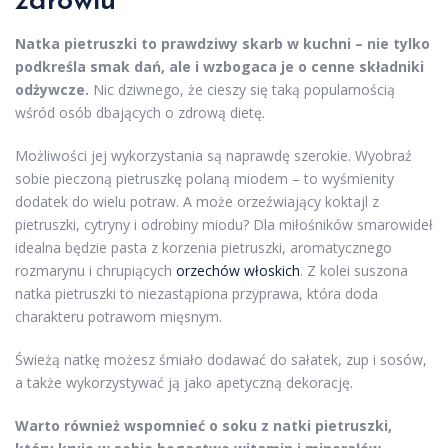
zdrowiu
Natka pietruszki to prawdziwy skarb w kuchni – nie tylko
podkreśla smak dań, ale i wzbogaca je o cenne składniki
odżywcze.
Nic dziwnego, że cieszy się taką popularnością
wśród osób dbających o zdrową dietę.
Możliwości jej wykorzystania są naprawdę szerokie. Wyobraź
sobie pieczoną pietruszkę polaną miodem – to wyśmienity
dodatek do wielu potraw. A może orzeźwiający koktajl z
pietruszki, cytryny i odrobiny miodu? Dla miłośników smarowideł
idealna będzie pasta z korzenia pietruszki, aromatycznego
rozmarynu i chrupiących
orzechów włoskich
. Z kolei suszona
natka pietruszki to niezastąpiona przyprawa, która doda
charakteru potrawom mięsnym.
Świeżą natkę możesz śmiało dodawać do sałatek, zup i sosów,
a także wykorzystywać ją jako apetyczną dekorację.
Warto również wspomnieć o soku z natki pietruszki,