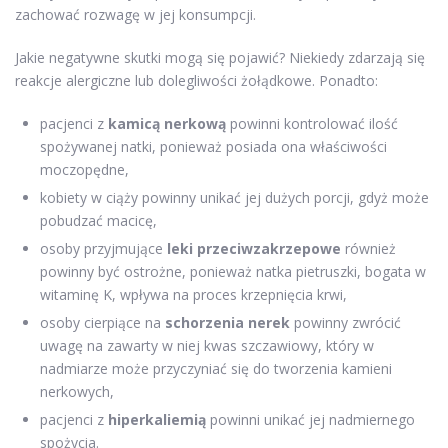
zachować rozwagę w jej konsumpcji.
Jakie negatywne skutki mogą się pojawić? Niekiedy zdarzają się
reakcje alergiczne lub dolegliwości żołądkowe. Ponadto:
pacjenci z
kamicą nerkową
powinni kontrolować ilość
spożywanej natki, ponieważ posiada ona właściwości
moczopędne,
kobiety w ciąży powinny unikać jej dużych porcji, gdyż może
pobudzać macicę,
osoby przyjmujące
leki przeciwzakrzepowe
również
powinny być ostrożne, ponieważ natka pietruszki, bogata w
witaminę K, wpływa na proces krzepnięcia krwi,
osoby cierpiące na
schorzenia nerek
powinny zwrócić
uwagę na zawarty w niej kwas szczawiowy, który w
nadmiarze może przyczyniać się do tworzenia kamieni
nerkowych,
pacjenci z
hiperkaliemią
powinni unikać jej nadmiernego
spożycia.