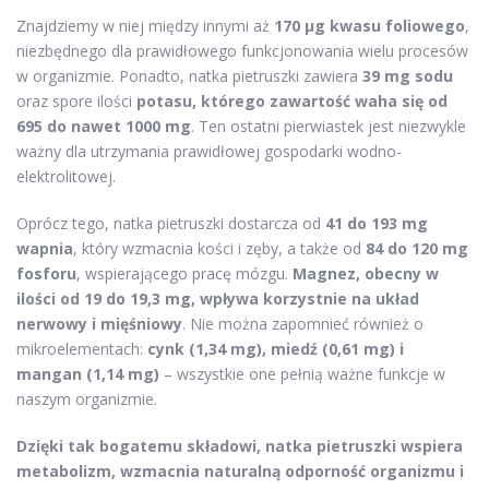
Znajdziemy w niej między innymi aż
170 µg kwasu foliowego
,
niezbędnego dla prawidłowego funkcjonowania wielu procesów
w organizmie. Ponadto, natka pietruszki zawiera
39 mg sodu
oraz spore ilości
potasu, którego zawartość waha się od
695 do nawet 1000 mg
. Ten ostatni pierwiastek jest niezwykle
ważny dla utrzymania prawidłowej gospodarki wodno-
elektrolitowej.
Oprócz tego, natka pietruszki dostarcza od
41 do 193 mg
wapnia
, który wzmacnia kości i zęby, a także od
84 do 120 mg
fosforu
, wspierającego pracę mózgu.
Magnez, obecny w
ilości od 19 do 19,3 mg, wpływa korzystnie na układ
nerwowy i mięśniowy
. Nie można zapomnieć również o
mikroelementach:
cynk (1,34 mg), miedź (0,61 mg) i
mangan (1,14 mg)
– wszystkie one pełnią ważne funkcje w
naszym organizmie.
Dzięki tak bogatemu składowi, natka pietruszki wspiera
metabolizm, wzmacnia naturalną odporność organizmu i