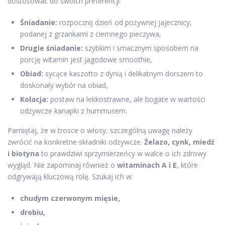
dostosować do swoich preferencji:
Śniadanie:
rozpocznij dzień od pożywnej jajecznicy,
podanej z grzankami z ciemnego pieczywa,
Drugie śniadanie:
szybkim i smacznym sposobem na
porcję witamin jest jagodowe smoothie,
Obiad:
sycące kaszotto z dynią i delikatnym dorszem to
doskonały wybór na obiad,
Kolacja:
postaw na lekkostrawne, ale bogate w wartości
odżywcze kanapki z hummusem.
Pamiętaj, że w trosce o włosy, szczególną uwagę należy
zwrócić na konkretne składniki odżywcze.
Żelazo, cynk, miedź
i biotyna
to prawdziwi sprzymierzeńcy w walce o ich zdrowy
wygląd. Nie zapominaj również o
witaminach A i E
, które
odgrywają kluczową rolę. Szukaj ich w:
chudym czerwonym mięsie,
drobiu,