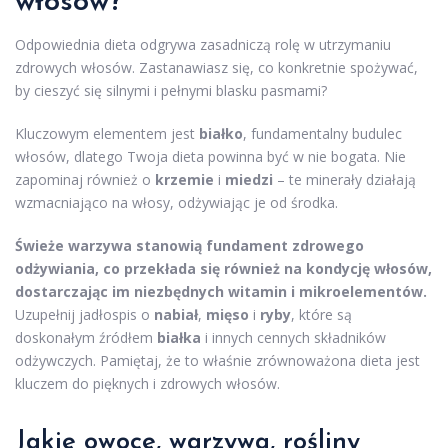
włosów?
Odpowiednia dieta odgrywa zasadniczą rolę w utrzymaniu
zdrowych włosów. Zastanawiasz się, co konkretnie spożywać,
by cieszyć się silnymi i pełnymi blasku pasmami?
Kluczowym elementem jest
białko
, fundamentalny budulec
włosów, dlatego Twoja dieta powinna być w nie bogata. Nie
zapominaj również o
krzemie
i
miedzi
– te minerały działają
wzmacniająco na włosy, odżywiając je od środka.
Świeże warzywa stanowią fundament zdrowego
odżywiania, co przekłada się również na kondycję włosów,
dostarczając im niezbędnych witamin i mikroelementów.
Uzupełnij jadłospis o
nabiał
,
mięso
i
ryby
, które są
doskonałym źródłem
białka
i innych cennych składników
odżywczych. Pamiętaj, że to właśnie zrównoważona dieta jest
kluczem do pięknych i zdrowych włosów.
Jakie owoce, warzywa,
rośliny