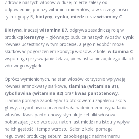
Zdrowie naszych włosów w dużej mierze zależy od
odpowiedniej podaży witamin i minerałów, a w szczególności
tych z grupy B,
biotyny
,
cynku
,
miedzi
oraz
witaminy C
.
Biotyna
, inaczej
witamina B7
, odgrywa zasadniczą rolę w
produkcji
keratyny
– głównego budulca naszych włosów.
Cynk
również uczestniczy w tym procesie, a jego niedobór może
skutkować pogorszeniem kondycji włosów. Z kolei
witamina C
wspomaga przyswajanie żelaza, pierwiastka niezbędnego dla ich
zdrowego wyglądu.
Oprócz wymienionych, na stan włosów korzystnie wpływają
również aminokwasy siarkowe,
tiamina (witamina B1)
,
ryboflawina (witamina B2)
oraz
kwas pantotenowy
.
Tiamina pomaga zapobiegać łojotokowemu zapaleniu skóry
głowy, a ryboflawina przeciwdziała nadmiernemu wypadaniu
włosów. Kwas pantotenowy stymuluje cebulki włosowe,
pobudzając je do wzrostu, natomiast miedź ma istotny wpływ
na ich gęstość i tempo wzrostu. Selen z kolei pomaga
regulować produkcję sebum, zapobiegając nadmiernemu