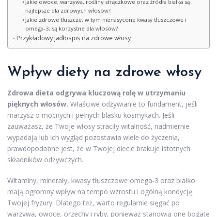
Jakie owoce, warzywa, rośliny strączkowe oraz źródła białka są
najlepsze dla zdrowych włosów?
Jakie zdrowe tłuszcze, w tym nienasycone kwasy tłuszczowe i
omega-3, są korzystne dla włosów?
Przykładowy jadłospis na zdrowe włosy
Wpływ diety na zdrowe włosy
Zdrowa dieta odgrywa kluczową rolę w utrzymaniu
pięknych włosów.
Właściwe odżywianie to fundament, jeśli
marzysz o mocnych i pełnych blasku kosmykach. Jeśli
zauważasz, że Twoje włosy straciły witalność, nadmiernie
wypadają lub ich wygląd pozostawia wiele do życzenia,
prawdopodobne jest, że w Twojej diecie brakuje istotnych
składników odżywczych.
Witaminy, minerały, kwasy tłuszczowe omega-3 oraz białko
mają ogromny wpływ na tempo wzrostu i ogólną kondycję
Twojej fryzury. Dlatego też, warto regularnie sięgać po
warzywa, owoce, orzechy i ryby, ponieważ stanowią one bogate