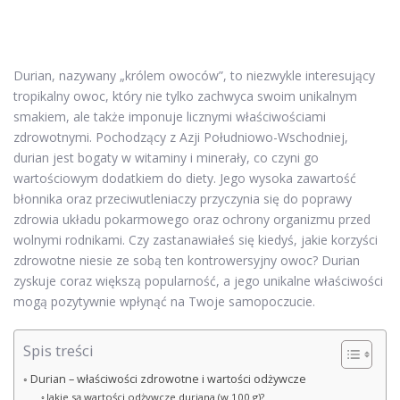
Durian, nazywany „królem owoców”, to niezwykle interesujący
tropikalny owoc, który nie tylko zachwyca swoim unikalnym
smakiem, ale także imponuje licznymi właściwościami
zdrowotnymi. Pochodzący z Azji Południowo-Wschodniej,
durian jest bogaty w witaminy i minerały, co czyni go
wartościowym dodatkiem do diety. Jego wysoka zawartość
błonnika oraz przeciwutleniaczy przyczynia się do poprawy
zdrowia układu pokarmowego oraz ochrony organizmu przed
wolnymi rodnikami. Czy zastanawiałeś się kiedyś, jakie korzyści
zdrowotne niesie ze sobą ten kontrowersyjny owoc? Durian
zyskuje coraz większą popularność, a jego unikalne właściwości
mogą pozytywnie wpłynąć na Twoje samopoczucie.
Spis treści
Durian – właściwości zdrowotne i wartości odżywcze
Jakie są wartości odżywcze duriana (w 100 g)?