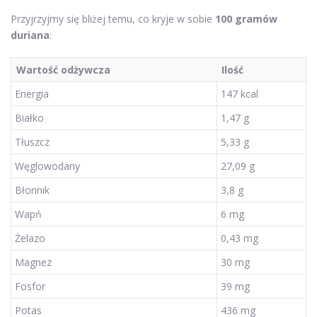
Przyjrzyjmy się bliżej temu, co kryje w sobie
100 gramów
duriana
:
Wartość odżywcza
Ilość
Energia
147 kcal
Białko
1,47 g
Tłuszcz
5,33 g
Węglowodany
27,09 g
Błonnik
3,8 g
Wapń
6 mg
Żelazo
0,43 mg
Magnez
30 mg
Fosfor
39 mg
Potas
436 mg