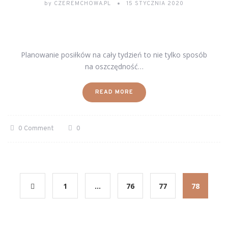
by
CZEREMCHOWA.PL
15 STYCZNIA 2020
Planowanie posiłków na cały tydzień to nie tylko sposób
na oszczędność…
READ MORE
0 Comment
0
1
…
76
77
78