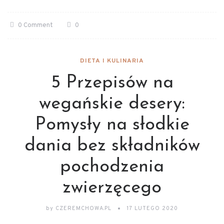
0 Comment
0
DIETA I KULINARIA
5 Przepisów na
wegańskie desery:
Pomysły na słodkie
dania bez składników
pochodzenia
zwierzęcego
by
CZEREMCHOWA.PL
17 LUTEGO 2020