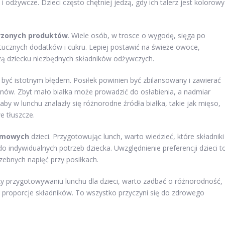
 odżywcze. Dzieci często chętniej jedzą, gdy ich talerz jest kolorowy 
orzonych produktów
. Wiele osób, w trosce o wygodę, sięga po
ztucznych dodatków i cukru. Lepiej postawić na świeże owoce,
czą dziecku niezbędnych składników odżywczych.
yć istotnym błędem. Posiłek powinien być zbilansowany i zawierać
anów. Zbyt mało białka może prowadzić do osłabienia, a nadmiar
 w lunchu znalazły się różnorodne źródła białka, takie jak mięso,
e tłuszcze.
rmowych
dzieci. Przygotowując lunch, warto wiedzieć, które składniki
 indywidualnych potrzeb dziecka. Uwzględnienie preferencji dzieci t
rzebnych napięć przy posiłkach.
y przygotowywaniu lunchu dla dzieci, warto zadbać o różnorodność,
 proporcje składników. To wszystko przyczyni się do zdrowego