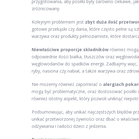
przygotowania, aby posiłki były zarówno ciekawe, jak i
zróżnicowany.
Kolejnym problemem jest
zbyt duża ilość przetw
gotowe przekąski czy dania, które często pełne są s
warzywa oraz produkty pełnoziarniste, które dostar
Niewłaściwe proporcje składników
również mogą b
odpowiednie ilości białka, tłuszczów oraz węglowod
węglowodanów do spadków energii. Zadbajmy więc, aby
ryby, nasiona czy nabiał, a także warzywa oraz zdrow
Nie możemy również zapominać o
alergiach poka
mogą być problematyczne, oraz dostosować posiłki do
również istotny aspekt, który pozwoli uniknąć niepot
Podsumowując, aby unikać najczęstszych błędów prz
unikać przetworzonej żywności oraz dbać o właściwe
odżywiania i radości dzieci z jedzenia.