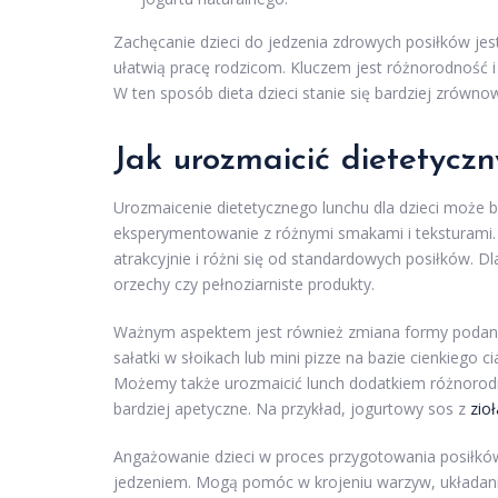
Zachęcanie dzieci do jedzenia zdrowych posiłków jes
ułatwią pracę rodzicom. Kluczem jest różnorodność 
W ten sposób dieta dzieci stanie się bardziej zrówn
Jak urozmaicić dietetyczn
Urozmaicenie dietetycznego lunchu dla dzieci może 
eksperymentowanie z różnymi smakami i teksturami. 
atrakcyjnie i różni się od standardowych posiłków. 
orzechy czy pełnoziarniste produkty.
Ważnym aspektem jest również zmiana formy podani
sałatki w słoikach lub mini pizze na bazie cienkiego
Możemy także urozmaicić lunch dodatkiem różnorodny
bardziej apetyczne. Na przykład, jogurtowy sos z
zio
Angażowanie dzieci w proces przygotowania posiłków
jedzeniem. Mogą pomóc w krojeniu warzyw, układani