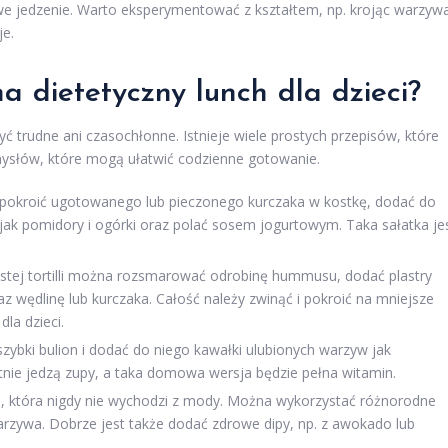
rowe jedzenie. Warto eksperymentować z kształtem, np. krojąc warzyw
je.
na dietetyczny lunch dla dzieci?
ć trudne ani czasochłonne. Istnieje wiele prostych przepisów, które
omysłów, które mogą ułatwić codzienne gotowanie.
pokroić ugotowanego lub pieczonego kurczaka w kostkę, dodać do
ak pomidory i ogórki oraz polać sosem jogurtowym. Taka sałatka je
stej tortilli można rozsmarować odrobinę hummusu, dodać plastry
az wędlinę lub kurczaka. Całość należy zwinąć i pokroić na mniejsze
dla dzieci.
ybki bulion i dodać do niego kawałki ulubionych warzyw jak
ętnie jedzą zupy, a taka domowa wersja będzie pełna witamin.
, która nigdy nie wychodzi z mody. Można wykorzystać różnorodne
 warzywa. Dobrze jest także dodać zdrowe dipy, np. z awokado lub