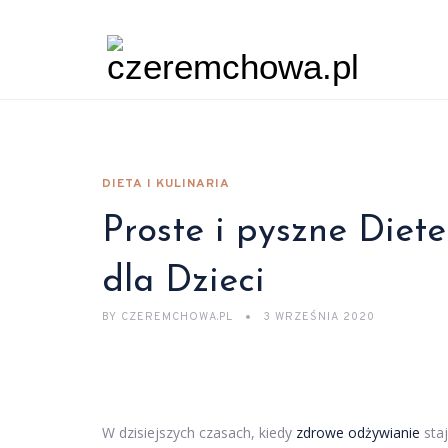
DIETA I KULINARIA
Proste i pyszne Diet
dla Dzieci
BY
CZEREMCHOWA.PL
3 WRZEŚNIA 2020
W dzisiejszych czasach, kiedy
zdrowe odżywianie
staj