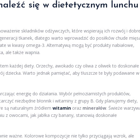
znaleźć się w dietetycznym lunchu
noważenie składników odżywczych, które wspierają ich rozwój i dobr
generacji tkanek, dlatego warto wprowadzić do posiłków chude mięs
 bogate w kwasy omega-3. Alternatywą mogą być produkty nabiałowe,
ka, ale także wapnia.
em każdej diety. Orzechy, awokado czy oliwa z oliwek to doskonałe
wój dziecka. Warto jednak pamiętać, aby tłuszcze te były podawane w
czając energię do działania. Wybór pełnoziarnistych produktów,
rczyć niezbędne błonnik i witaminy z grupy B. Gdy planujemy diety,
re są naturalnym źródłem
witamin
oraz
minerałów
. Świeże warzyw
niu z owocami, jak jabłka czy banany, stanowią doskonałe
wnie ważne. Kolorowe kompozycje nie tylko przyciągają wzrok, ale