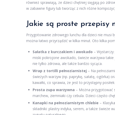
również sprawiają, że dzieci chętniej sięgają po zd
w zabawne figury lub tworząc z nich różne kompozyc
Jakie są proste przepisy 
Przygotowanie zdrowego lunchu dla dzieci nie musi by
można łatwo przyrządzić w kilka minut. Oto kilka p
Sałatka z kurczakiem i awokado
– Wystarczy 
miski pokrojone awokado, świeże warzywa takie j
nie tylko zdrowa, ale także bardzo sycąca.
Wrap z tortilli pełnoziarnistej
– Na pełnoziarni
świeżych warzyw (np. paprykę, sałatę, ogórka) or
kawałki, co sprawia, że jest to przystępny posiłek 
Prosta zupa warzywna
– Można przygotować sz
marchew, ziemniaki czy cebula. Dzieci często ch
Kanapki na pełnoziarnistym chlebie
– Klasyka
składniki: plastry indyka, serem, a także świeże
jogurtu naturalnego.