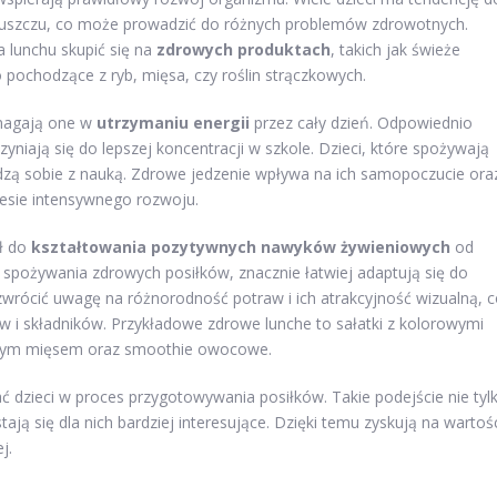
 tłuszczu, co może prowadzić do różnych problemów zdrowotnych.
 lunchu skupić się na
zdrowych produktach
, takich jak świeże
 pochodzące z ryb, mięsa, czy roślin strączkowych.
omagają one w
utrzymaniu energii
przez cały dzień. Odpowiednio
zyniają się do lepszej koncentracji w szkole. Dzieci, które spożywają
j radzą sobie z nauką. Zdrowe jedzenie wpływa na ich samopoczucie ora
resie intensywnego rozwoju.
ał do
kształtowania pozytywnych nawyków żywieniowych
od
o spożywania zdrowych posiłków, znacznie łatwiej adaptują się do
zwrócić uwagę na różnorodność potraw i ich atrakcyjność wizualną, 
i składników. Przykładowe zdrowe lunche to sałatki z kolorowymi
hudym mięsem oraz smoothie owocowe.
ć dzieci w proces przygotowywania posiłków. Takie podejście nie tyl
stają się dla nich bardziej interesujące. Dzięki temu zyskują na wartoś
j.