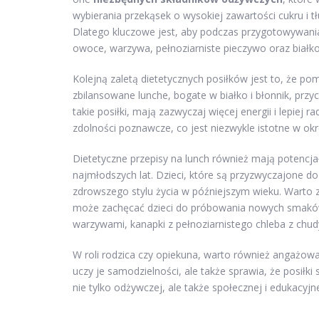
wybierania przekąsek o wysokiej zawartości cukru i
Dlatego kluczowe jest, aby podczas przygotowywania
owoce, warzywa, pełnoziarniste pieczywo oraz białko
Kolejną zaletą dietetycznych posiłków jest to, że p
zbilansowane lunche, bogate w białko i błonnik, przyc
takie posiłki, mają zazwyczaj więcej energii i lepie
zdolności poznawcze, co jest niezwykle istotne w ok
Dietetyczne przepisy na lunch również mają potencj
najmłodszych lat. Dzieci, które są przyzwyczajone d
zdrowszego stylu życia w późniejszym wieku. Warto 
może zachęcać dzieci do próbowania nowych smaków 
warzywami, kanapki z pełnoziarnistego chleba z c
W roli rodzica czy opiekuna, warto również angażowa
uczy je samodzielności, ale także sprawia, że posiłki 
nie tylko odżywczej, ale także społecznej i edukacyjne