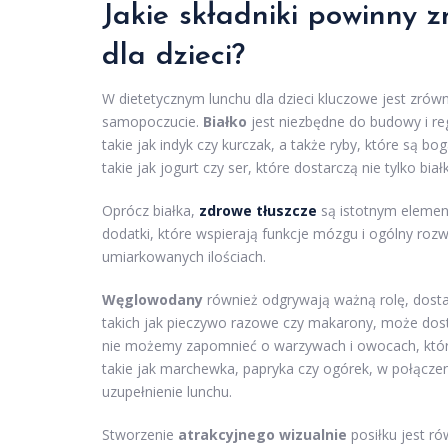
Jakie składniki powinny 
dla dzieci?
W dietetycznym lunchu dla dzieci kluczowe jest zrów
samopoczucie.
Białko
jest niezbędne do budowy i re
takie jak indyk czy kurczak, a także ryby, które są
takie jak jogurt czy ser, które dostarczą nie tylko biał
Oprócz białka,
zdrowe tłuszcze
są istotnym element
dodatki, które wspierają funkcje mózgu i ogólny roz
umiarkowanych ilościach.
Węglowodany
również odgrywają ważną rolę, dostar
takich jak pieczywo razowe czy makarony, może dosta
nie możemy zapomnieć o warzywach i owocach, któ
takie jak marchewka, papryka czy ogórek, w połącze
uzupełnienie lunchu.
Stworzenie
atrakcyjnego wizualnie
posiłku jest ró