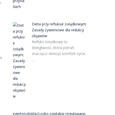
a
Dieta przy refluksie żołądkowym:
Zasady żywieniowe dla redukcji
objawów
Refluks żołądkowy to
dolegliwość, która potrafi
znacząco obniżyć komfort życia.
st
…
egerton.pl/pl/p/Lozko-szpitalne-regulowane-