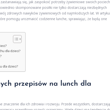
astanawiają się, jak zaspokoić potrzeby żywieniowe swoich pociech
owiednio skomponowane posiłki nie tylko dostarczają niezbędnych
zwój zdrowych nawyków żywieniowych od najmłodszych lat. W artyku
które pomogą urozmaicić codzienne lunche, sprawiając, że będą one
ieci?
hu dla dzieci?
?
 dla dzieci?
nych przepisów na lunch dla
e znaczenie dla ich zdrowia i rozwoju. Przede wszystkim, dostarczaj
 wspierają prawidłowy rozwój organizmu. Wiele dzieci ma tendencję d