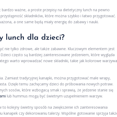
t bardzo ważne, a proste przepisy na dietetyczny lunch na pewno
i przystępność składników, które można szybko i łatwo przygotować.
oważona, a one same będą miały energię do zabawy i nauki.
y lunch dla dzieci?
być nie tylko zdrowe, ale także zabawne. Kluczowym elementem jest
Dzieci często są bardziej zainteresowane jedzeniem, które wygląda
Dlatego warto wprowadzać nowe składniki, takie jak kolorowe warzywa
a. Zamiast tradycyjnej kanapki, można przygotować małe wrapy,
 ciasta. Dzięki temu zachęcamy dzieci do próbowania nowych potraw.
ch sosów, które wzbogacą smak i sprawią, że jedzenie stanie się
łami
lub hummus mogą być świetnym uzupełnieniem warzyw.
 to kolejny świetny sposób na zwiększenie ich zainteresowania
u kanapek czy dekorowaniu talerzy. Wspólne gotowanie sprzyja takż