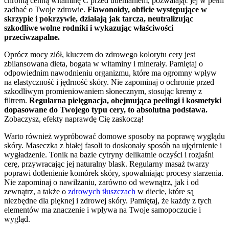
chronią cenną witaminę C przed utlenianiem, pozwalając jej w pełni
zadbać o Twoje zdrowie.
Flawonoidy, obficie występujące w
skrzypie i pokrzywie, działają jak tarcza, neutralizując
szkodliwe wolne rodniki i wykazując właściwości
przeciwzapalne.
Oprócz mocy ziół, kluczem do zdrowego kolorytu cery jest
zbilansowana dieta, bogata w witaminy i minerały. Pamiętaj o
odpowiednim nawodnieniu organizmu, które ma ogromny wpływ
na elastyczność i jędrność skóry. Nie zapominaj o ochronie przed
szkodliwym promieniowaniem słonecznym, stosując kremy z
filtrem.
Regularna pielęgnacja, obejmująca peelingi i kosmetyki
dopasowane do Twojego typu cery, to absolutna podstawa.
Zobaczysz, efekty naprawdę Cię zaskoczą!
Warto również wypróbować domowe sposoby na poprawę wyglądu
skóry. Maseczka z białej fasoli to doskonały sposób na ujędrnienie i
wygładzenie. Tonik na bazie cytryny delikatnie oczyści i rozjaśni
cerę, przywracając jej naturalny blask. Regularny masaż twarzy
poprawi dotlenienie komórek skóry, spowalniając procesy starzenia.
Nie zapominaj o nawilżaniu, zarówno od wewnątrz, jak i od
zewnątrz, a także o
zdrowych tłuszczach
w diecie, które są
niezbędne dla pięknej i zdrowej skóry. Pamiętaj, że każdy z tych
elementów ma znaczenie i wpływa na Twoje samopoczucie i
wygląd.