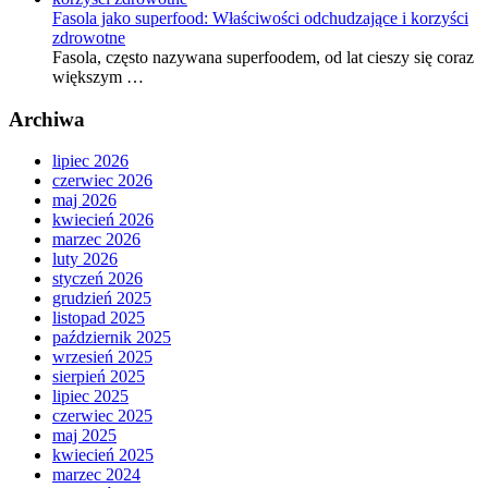
Fasola jako superfood: Właściwości odchudzające i korzyści
zdrowotne
Fasola, często nazywana superfoodem, od lat cieszy się coraz
większym …
Archiwa
lipiec 2026
czerwiec 2026
maj 2026
kwiecień 2026
marzec 2026
luty 2026
styczeń 2026
grudzień 2025
listopad 2025
październik 2025
wrzesień 2025
sierpień 2025
lipiec 2025
czerwiec 2025
maj 2025
kwiecień 2025
marzec 2024