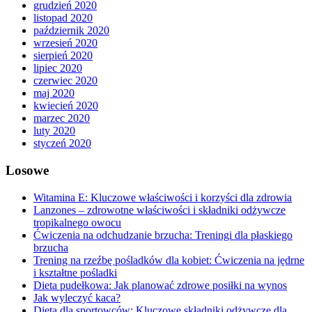
grudzień 2020
listopad 2020
październik 2020
wrzesień 2020
sierpień 2020
lipiec 2020
czerwiec 2020
maj 2020
kwiecień 2020
marzec 2020
luty 2020
styczeń 2020
Losowe
Witamina E: Kluczowe właściwości i korzyści dla zdrowia
Lanzones – zdrowotne właściwości i składniki odżywcze
tropikalnego owocu
Ćwiczenia na odchudzanie brzucha: Treningi dla płaskiego
brzucha
Trening na rzeźbę pośladków dla kobiet: Ćwiczenia na jędrne
i kształtne pośladki
Dieta pudełkowa: Jak planować zdrowe posiłki na wynos
Jak wyleczyć kaca?
Dieta dla sportowców: Kluczowe składniki odżywcze dla