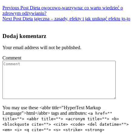
Previous Post
Dieta owocowo-warzywna: co warto wiedzieć o
zdrowym odżywianiu?
Next Post
Dieta jajeczna – zasady, efekty i jak uniknąć efektu jo-jo
Dodaj komentarz
Your email address will not be published.
Comment
You may use these <abbr title="HyperText Markup
Language">html</abbr> tags and attributes:
<a href=""
title=""> <abbr title=""> <acronym title=""> <b>
<blockquote cite=""> <cite> <code> <del datetime="">
<em> <i> <q cite=""> <s> <strike> <strong>