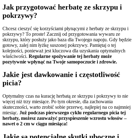
Jak przygotować herbatę ze skrzypu i
pokrzywy?
Chcesz cieszyć się korzyściami płynącymi z herbaty ze skrzypu i
pokrzywy? To proste! Zacznij od przygotowania wywaru ze
skrzypu, który posłuży jako baza dla Twojego napoju. Gdy będzie
gotowy, zalej nim łyżkę suszonej pokrzywy. Pamiętaj o tej
kolejności, ponieważ jest kluczowa dla uzyskania optymalnych
właściwości.
Regularne spożywanie tej herbaty może
pozytywnie wpłynąć na Twoje samopoczucie i zdrowie.
Jakie jest dawkowanie i częstotliwość
picia?
Optymalny czas na kurację herbatą ze skrzypu i pokrzywy to nie
więcej niż trzy miesiące. Po tym okresie, dla zachowania
skuteczności, warto zrobić sobie przerwę, najlepiej na co najmniej
miesiąc.
Już podczas pierwszego cyklu regularnego picia tej
herbaty, możesz zauważyć przyspieszenie wzrostu włosów –
nawet o 2 cm w ciągu miesiąca!
Jakie są potencjalne skutki uboczne i