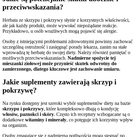
przeciwwskazania?
Herbata ze skrzypu i pokrzywy słynie z korzystnych właściwości,
ale jak każdy produkt, może wywołać niepożądane reakcje.
Przykładowo, u osób wrażliwych mogą pojawić się alergie.
Osoby z istniejącymi problemami zdrowotnymi powinny zachować
szczególną ostrożność i zasięgnąć porady lekarza, zanim na stałe
wprowadzą tę herbatę do swojej diety. Należy również pamiętać o
możliwych przeciwwskazaniach.
Nadmierne spożycie tej
mieszanki ziołowej może przynieść skutek odwrotny do
zamierzonego, dlatego kluczowe jest zachowanie umiaru.
Jakie suplementy zawierają skrzyp i
pokrzywę?
Na rynku dostępny jest szeroki wybór suplementów diety na bazie
skrzypu i pokrzywy
, które kompleksowo dbają o kondycję
włosów, paznokci i skóry
. Często ich receptury wzbogacane są o
dodatkowe
witaminy i minerały
, co potęguje ich korzystny wpływ
na organizm.
Osoby zmagające się z nadmierną potliwością mogą sięgnąć po