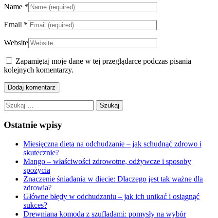
Name
*
Email
*
Website
Zapamiętaj moje dane w tej przeglądarce podczas pisania
kolejnych komentarzy.
Szukaj:
Ostatnie wpisy
Miesięczna dieta na odchudzanie – jak schudnąć zdrowo i
skutecznie?
Mango – właściwości zdrowotne, odżywcze i sposoby
spożycia
Znaczenie śniadania w diecie: Dlaczego jest tak ważne dla
zdrowia?
Główne błędy w odchudzaniu – jak ich unikać i osiągnąć
sukces?
Drewniana komoda z szufladami: pomysły na wybór