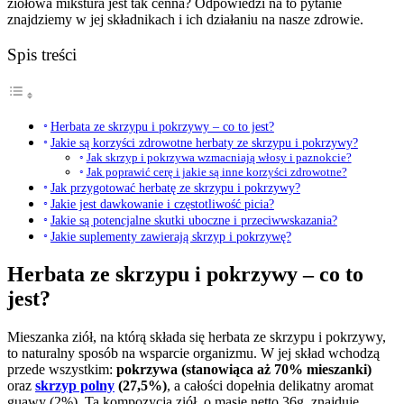
ziołowa mikstura jest tak cenna? Odpowiedzi na to pytanie
znajdziemy w jej składnikach i ich działaniu na nasze zdrowie.
Spis treści
Herbata ze skrzypu i pokrzywy – co to jest?
Jakie są korzyści zdrowotne herbaty ze skrzypu i pokrzywy?
Jak skrzyp i pokrzywa wzmacniają włosy i paznokcie?
Jak poprawić cerę i jakie są inne korzyści zdrowotne?
Jak przygotować herbatę ze skrzypu i pokrzywy?
Jakie jest dawkowanie i częstotliwość picia?
Jakie są potencjalne skutki uboczne i przeciwwskazania?
Jakie suplementy zawierają skrzyp i pokrzywę?
Herbata ze skrzypu i pokrzywy – co to
jest?
Mieszanka ziół, na którą składa się herbata ze skrzypu i pokrzywy,
to naturalny sposób na wsparcie organizmu. W jej skład wchodzą
przede wszystkim:
pokrzywa (stanowiąca aż 70% mieszanki)
oraz
skrzyp polny
(27,5%)
, a całości dopełnia delikatny aromat
guawy (2%). Ta kompozycja ziół, o masie netto 36g, znajduje