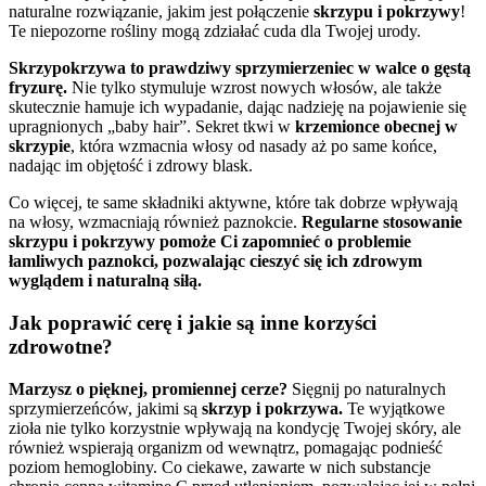
naturalne rozwiązanie, jakim jest połączenie
skrzypu i pokrzywy
!
Te niepozorne rośliny mogą zdziałać cuda dla Twojej urody.
Skrzypokrzywa to prawdziwy sprzymierzeniec w walce o gęstą
fryzurę.
Nie tylko stymuluje wzrost nowych włosów, ale także
skutecznie hamuje ich wypadanie, dając nadzieję na pojawienie się
upragnionych „baby hair”. Sekret tkwi w
krzemionce obecnej w
skrzypie
, która wzmacnia włosy od nasady aż po same końce,
nadając im objętość i zdrowy blask.
Co więcej, te same składniki aktywne, które tak dobrze wpływają
na włosy, wzmacniają również paznokcie.
Regularne stosowanie
skrzypu i pokrzywy pomoże Ci zapomnieć o problemie
łamliwych paznokci, pozwalając cieszyć się ich zdrowym
wyglądem i naturalną siłą.
Jak poprawić cerę i jakie są inne korzyści
zdrowotne?
Marzysz o pięknej, promiennej cerze?
Sięgnij po naturalnych
sprzymierzeńców, jakimi są
skrzyp i pokrzywa.
Te wyjątkowe
zioła nie tylko korzystnie wpływają na kondycję Twojej skóry, ale
również wspierają organizm od wewnątrz, pomagając podnieść
poziom hemoglobiny. Co ciekawe, zawarte w nich substancje