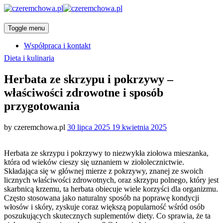
Toggle menu
Współpraca i kontakt
Categories
Dieta i kulinaria
Herbata ze skrzypu i pokrzywy –
właściwości zdrowotne i sposób
przygotowania
Posted
by
czeremchowa.pl
30 lipca 2025
19 kwietnia 2025
on
Herbata ze skrzypu i pokrzywy to niezwykła ziołowa mieszanka,
która od wieków cieszy się uznaniem w ziołolecznictwie.
Składająca się w głównej mierze z pokrzywy, znanej ze swoich
licznych właściwości zdrowotnych, oraz skrzypu polnego, który jest
skarbnicą krzemu, ta herbata obiecuje wiele korzyści dla organizmu.
Często stosowana jako naturalny sposób na poprawę kondycji
włosów i skóry, zyskuje coraz większą popularność wśród osób
poszukujących skutecznych suplementów diety. Co sprawia, że ta