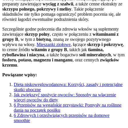
preparaty zawierające
wyciąg z szałwii
, a także cenne ekstrakty ze
skrzypu polnego, pokrzywy i melisy
. Takie połączenie
składników nie tylko pomaga ograniczyć problem pocenia się, ale
również łagodzi ewentualne podrażnienia skóry.
Szczególnie godne polecenia dla zdrowia włosów są suplementy
zawierające
skrzyp polny
, często w połączeniu z
witaminami z
grupy B
, w tym z
biotyną
, znaną ze swojego pozytywnego
wpływu na włosy.
Mieszanki ziołowe
, łączące
skrzyp i pokrzywę
,
to cenne źródło
witamin z grupy B
, takich jak
tiamina,
ryboflawina i niacyna
, a także bogactwo
soli mineralnych
, w tym
fosforu, potasu, magnezu i manganu
, oraz cennych
związków
krzemu
.
Powiązane wpisy:
Dieta niskowęglowodanowa: Korzyści, zasady i potencjalne
skutki uboczne
Jak zwiększyć spożycie owoców: Sposoby na włączenie
więcej owoców do diety
6 Przepisów na wegańskie przystawki: Pomysły na roślinne
dania na początek posiłku
6 Zdrowych i orzeźwiających przepisów na domowe
smoothie