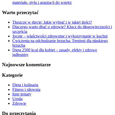
materiału, stylu i aranżacji do wnętrz
Warto przeczytać
Tłuszcze w diecie: Jakie wybrać i w jakiej ilości?
Dlaczego warto dbać o zdrowie? Klucz do długowieczności i
szczęścia
Jocote – właściwości zdrowotne i wykorzystanie w kuchni
Ćwiczenia na odchudzanie brzucha: Treningi dla płaskiego
brzucha
Dieta 2500 kcal dla kobiet – zasady, efekty i zdrowe
jadłospisy
Najnowsze komentarze
Kategorie
Dieta i kulinaria
Fitness i siłownia
Inne tematy
Uroda
Zdrowie
Do przeczytania