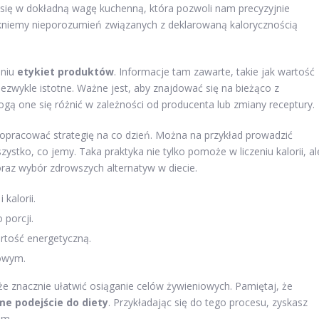
 się w dokładną wagę kuchenną, która pozwoli nam precyzyjnie
nikniemy nieporozumień związanych z deklarowaną kalorycznością
aniu
etykiet produktów
. Informacje tam zawarte, takie jak wartość
zwykle istotne. Ważne jest, aby znajdować się na bieżąco z
ą one się różnić w zależności od producenta lub zmiany receptury.
o opracować strategię na co dzień. Można na przykład prowadzić
stko, co jemy. Taka praktyka nie tylko pomoże w liczeniu kalorii, al
raz wybór zdrowszych alternatyw w diecie.
kalorii.
 porcji.
rtość energetyczną.
iowym.
e znacznie ułatwić osiąganie celów żywieniowych. Pamiętaj, że
e podejście do diety
. Przykładając się do tego procesu, zyskasz
em.