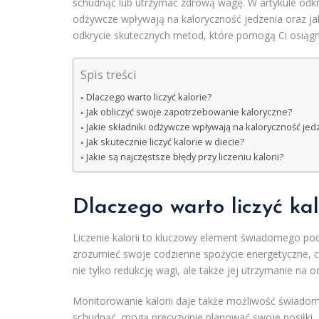
schudnąć lub utrzymać zdrową wagę. W artykule odkryj
odżywcze wpływają na kaloryczność jedzenia oraz jak 
odkrycie skutecznych metod, które pomogą Ci osiąg
Spis treści
Dlaczego warto liczyć kalorie?
Jak obliczyć swoje zapotrzebowanie kaloryczne?
Jakie składniki odżywcze wpływają na kaloryczność jed
Jak skutecznie liczyć kalorie w diecie?
Jakie są najczęstsze błędy przy liczeniu kalorii?
Dlaczego warto liczyć kal
Liczenie kalorii to kluczowy element świadomego pod
zrozumieć swoje codzienne spożycie energetyczne, 
nie tylko redukcję wagi, ale także jej utrzymanie na
Monitorowanie kalorii daje także możliwość świado
schudnąć, mogą precyzyjnie planować swoje posiłki,