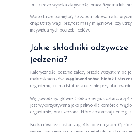
Bardzo wysoka aktywność (praca fizyczna lub int
Warto także pamiętać, że zapotrzebowanie kaloryczne
chęć utraty wagi, przyrost masy mięśniowej czy utr
indywidualnych potrzeb i celów.
Jakie składniki odżywcze
jedzenia?
Kaloryczność jedzenia zależy przede wszystkim od j
makroskładników:
węglowodanów
,
białek
i
tłuszc
organizmu, co ma istotne znaczenie przy planowaniu 
Węglowodany, główne źródło energii, dostarczają 4 k
jest wykorzystywana jako paliwo dla komórek. Węglo
organizmie, oraz złożone, które dostarczają energii s
Białka również dostarczają 4 kalorie na gram. Oprócz
swoje znaczenie w procesach metabolicznych oraz enz