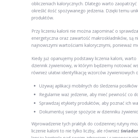
obliczeniach kalorycznych. Dlatego warto zaopatrzyć
określić ilość spożywanego jedzenia. Dzięki temu u
produktów.
Przy liczeniu kalorii nie można zapominać o sprawdz
energetyczna oraz zawartość makroskładników, są nie
najnowszymi wartościami kalorycznymi, ponieważ mog
Kiedy już opanujemy podstawy liczenia kalorii, wart
dziennik żywieniowy, w którym będziemy notować wszy
również ułatwi identyfikację wzorców żywieniowych o
Używaj aplikacji mobilnych do śledzenia posiłków i 
Regularnie waż jedzenie, aby mieć pewność co do
Sprawdzaj etykiety produktów, aby poznać ich wa
Dokumentuj swoje spożycie w dzienniku żywien
Wprowadzenie tych praktyk do codziennej rutyny moż
liczenie kalorii to nie tylko liczby, ale również
świadom
lepszą kontrolę nad swoim zdrowiem i samopoczuci