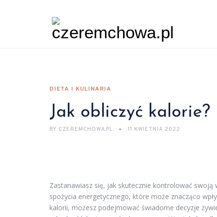
DIETA I KULINARIA
Jak obliczyć kalorie?
BY
CZEREMCHOWA.PL
11 KWIETNIA 2022
Zastanawiasz się, jak skutecznie kontrolować swoją w
spożycia energetycznego, które może znacząco wpły
kalorii, możesz podejmować świadome decyzje żywien