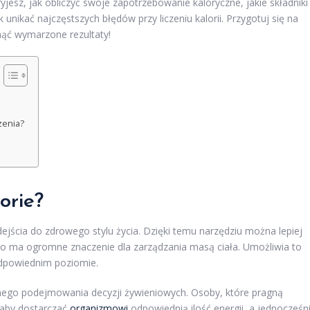
esz, jak obliczyć swoje zapotrzebowanie kaloryczne, jakie składniki
unikać najczęstszych błędów przy liczeniu kalorii. Przygotuj się na
nąć wymarzone rezultaty!
zenia?
orie?
ejścia do zdrowego stylu życia. Dzięki temu narzędziu można lepiej
co ma ogromne znaczenie dla zarządzania masą ciała. Umożliwia to
 odpowiednim poziomie.
mego podejmowania decyzji żywieniowych. Osoby, które pragną
 aby dostarczać
organizmowi
odpowiednią ilość energii, a jednocześn