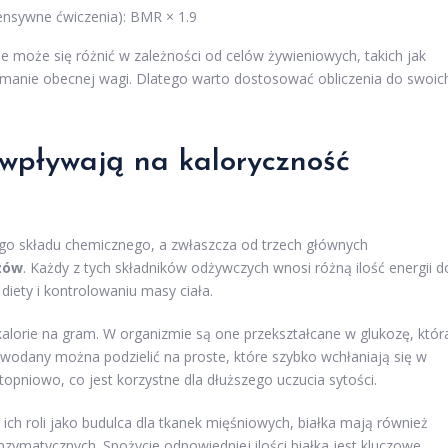
ensywne ćwiczenia): BMR × 1.9
 może się różnić w zależności od celów żywieniowych, takich jak
zymanie obecnej wagi. Dlatego warto dostosować obliczenia do swoic
 wpływają na kaloryczność
ego składu chemicznego, a zwłaszcza od trzech głównych
zów
. Każdy z tych składników odżywczych wnosi różną ilość energii d
diety i kontrolowaniu masy ciała.
alorie na gram. W organizmie są one przekształcane w glukozę, któr
wodany można podzielić na proste, które szybko wchłaniają się w
topniowo, co jest korzystne dla dłuższego uczucia sytości.
 ich roli jako budulca dla tkanek mięśniowych, białka mają również
ymatycznych. Spożycie odpowiedniej ilości białka jest kluczowe,