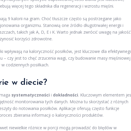
ebują więcej tego składnika dla regeneracji i wzrostu mięśni.
mają 9 kalorii na gram. Choć tłuszcze często są postrzegane jako
onowania organizmu. Stanowią one źródło długotrwałej energii i
zczach, takich jak A, D, E i K. Warto jednak zwrócić uwagę na jakość
zynosić korzyści zdrowotne.
i wpływają na kaloryczność posiłków, jest kluczowe dla efektywneg
lu – czy jest to chęć zrzucenia wagi, czy budowanie masy mięśniowej
 w codziennych posiłkach.
rie w diecie?
wymaga
systematyczności
i
dokładności
. Kluczowym elementem jes
ętność monitorowania tych danych. Można tu skorzystać z różnych
 zeszyty do notowania posiłków. Aplikacje oferują często funkcje
roces zbierania informacji o kaloryczności produktów.
awet niewielkie różnice w porcji mogą prowadzić do błędów w