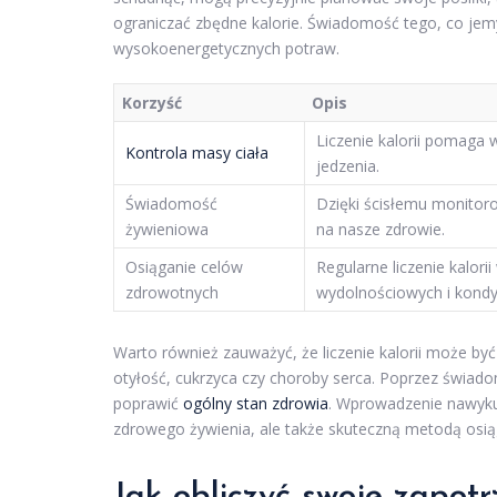
ograniczać zbędne kalorie. Świadomość tego, co jem
wysokoenergetycznych potraw.
Korzyść
Opis
Liczenie kalorii pomaga w
Kontrola masy ciała
jedzenia.
Świadomość
Dzięki ścisłemu monitoro
żywieniowa
na nasze zdrowie.
Osiąganie celów
Regularne liczenie kalori
zdrowotnych
wydolnościowych i kondy
Warto również zauważyć, że liczenie kalorii może być
otyłość, cukrzyca czy choroby serca. Poprzez świa
poprawić
ogólny stan zdrowia
. Wprowadzenie nawyku l
zdrowego żywienia, ale także skuteczną metodą osiąg
Jak obliczyć swoje zapot