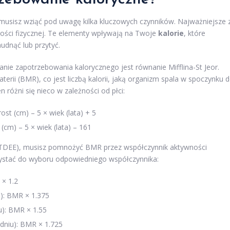
 musisz wziąć pod uwagę kilka kluczowych czynników. Najważniejsze 
ności fizycznej. Te elementy wpływają na Twoje
kalorie
, które
udnąć lub przytyć.
ie zapotrzebowania kalorycznego jest równanie Mifflina-St Jeor.
rii (BMR), co jest liczbą kalorii, jaką organizm spala w spoczynku 
różni się nieco w zależności od płci:
st (cm) – 5 × wiek (lata) + 5
(cm) – 5 × wiek (lata) – 161
 (TDEE), musisz pomnożyć BMR przez współczynnik aktywności
zystać do wyboru odpowiedniego współczynnika:
 × 1.2
u): BMR × 1.375
u): BMR × 1.55
dniu): BMR × 1.725