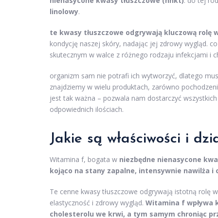
nienasycone kwasy tłuszczowe (nnkt)
. do tej ro
linolowy
.
te kwasy tłuszczowe odgrywają kluczową rolę 
kondycję naszej skóry, nadając jej zdrowy wygląd. c
skutecznym w walce z różnego rodzaju infekcjami i 
organizm sam nie potrafi ich wytworzyć, dlatego mu
znajdziemy w wielu produktach, zarówno pochodzenia
jest tak ważna – pozwala nam dostarczyć wszystkich
odpowiednich ilościach.
Jakie są właściwości i dz
Witamina f, bogata w
niezbędne nienasycone kwa
kojąco na stany zapalne, intensywnie nawilża i 
Te cenne kwasy tłuszczowe odgrywają istotną rolę w
elastyczność i zdrowy wygląd.
Witamina f wpływa k
cholesterolu we krwi, a tym samym chroniąc p