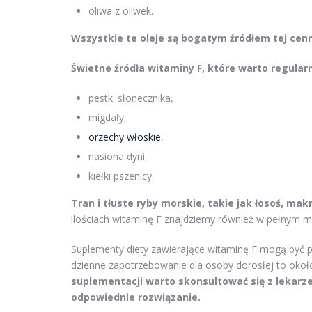
oliwa z oliwek.
Wszystkie te oleje są bogatym źródłem tej cen
Świetne źródła witaminy F, które warto regularn
pestki słonecznika,
migdały,
orzechy włoskie
,
nasiona dyni,
kiełki pszenicy.
Tran i tłuste ryby morskie, takie jak łosoś, mak
ilościach witaminę F znajdziemy również w pełnym mle
Suplementy diety zawierające witaminę F mogą być
dzienne zapotrzebowanie dla osoby dorosłej to oko
suplementacji warto skonsultować się z lekarzem
odpowiednie rozwiązanie.