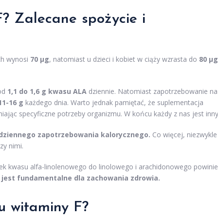
? Zalecane spożycie i
ch wynosi
70 µg
, natomiast u dzieci i kobiet w ciąży wzrasta do
80 µg
 od
1,1 do 1,6 g kwasu ALA
dziennie. Natomiast zapotrzebowanie na
11-16 g
każdego dnia. Warto jednak pamiętać, że suplementacja
iając specyficzne potrzeby organizmu. W końcu każdy z nas jest inny
dziennego zapotrzebowania kalorycznego.
Co więcej, niezwykle
zy nimi.
k kwasu alfa-linolenowego do linolowego i arachidonowego powini
 jest fundamentalne dla zachowania zdrowia.
u witaminy F?