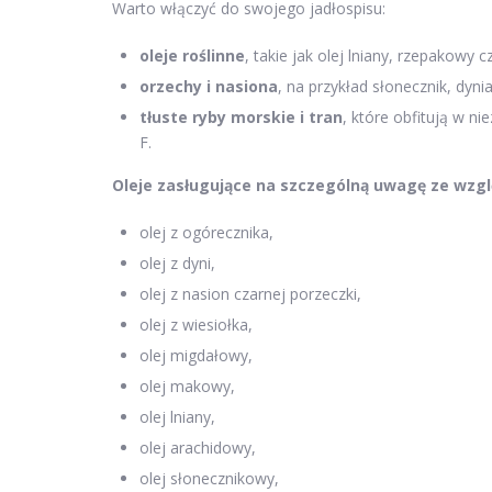
Warto włączyć do swojego jadłospisu:
oleje roślinne
, takie jak olej lniany, rzepakowy 
orzechy i nasiona
, na przykład słonecznik, dynia
tłuste ryby morskie i tran
, które obfitują w n
F.
Oleje zasługujące na szczególną uwagę ze wzgl
olej z ogórecznika,
olej z dyni,
olej z nasion czarnej porzeczki,
olej z wiesiołka,
olej migdałowy,
olej makowy,
olej lniany,
olej arachidowy,
olej słonecznikowy,