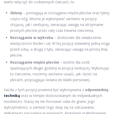
warto włączyć do codziennych ćwiczeń, to:
Skłony
– pomagają w rozciąganiu mięśni pleców oraz tylnej
części nóg. Można je wykonywać zarówno w pozycji
stojącej, jak i siedzącej, zwracając uwagę na utrzymanie
prostych pleców przez cały czas trwania ćwiczenia.
Rozciąganie w wykroku
– doskonałe dla zwiększenia
elastyczności bioder i ud. W tej pozycji stawiamy jedną nogę
przed sobą, a drugą z tyłu, zwracając uwagę na prostą linię
pleców.
Rozciąganie mięśni pleców
– istotne dla osób
spędzających długie godziny w pozycji siedzącej. Wykonując
to ćwiczenie, możemy zarówno usiąść, jak i leżeć na
plecach, przyciągając kolana do klatki piersiowej.
Każda z tych pozycji powinna być wykonywana z
odpowiednią
techniką
oraz w tempie dostosowanym do indywidualnych
możliwości. Staraj się nie forsować ciała do granic jego
wytrzymałości, a zamiast tego skup się na odczuwaniu
delikatnego naciągania w mięśniach. Regularne praktykowanie