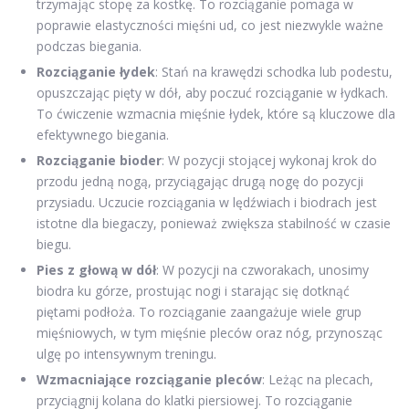
trzymając stopę za kostkę. To rozciąganie pomaga w
poprawie elastyczności mięśni ud, co jest niezwykle ważne
podczas biegania.
Rozciąganie łydek
: Stań na krawędzi schodka lub podestu,
opuszczając pięty w dół, aby poczuć rozciąganie w łydkach.
To ćwiczenie wzmacnia mięśnie łydek, które są kluczowe dla
efektywnego biegania.
Rozciąganie bioder
: W pozycji stojącej wykonaj krok do
przodu jedną nogą, przyciągając drugą nogę do pozycji
przysiadu. Uczucie rozciągania w lędźwiach i biodrach jest
istotne dla biegaczy, ponieważ zwiększa stabilność w czasie
biegu.
Pies z głową w dół
: W pozycji na czworakach, unosimy
biodra ku górze, prostując nogi i starając się dotknąć
piętami podłoża. To rozciąganie zaangażuje wiele grup
mięśniowych, w tym mięśnie pleców oraz nóg, przynosząc
ulgę po intensywnym treningu.
Wzmacniające rozciąganie pleców
: Leżąc na plecach,
przyciągnij kolana do klatki piersiowej. To rozciąganie